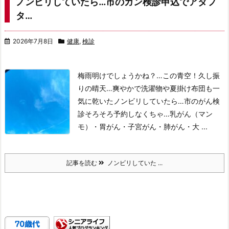
ノンビリしていたら…市のガン検診申込でアタフ
タ…
2026年7月8日
健康
,
検診
梅雨明けでしょうかね？…この青空！
久し振
りの晴天…爽やかで洗濯物や夏掛け布団も一
気に乾いた
ノンビリしていたら…
市のがん検
診そろそろ予約しなくちゃ…
乳がん（マン
モ）・胃がん・子宮がん・肺がん・大 ...
記事を読む
ノンビリしていた ...