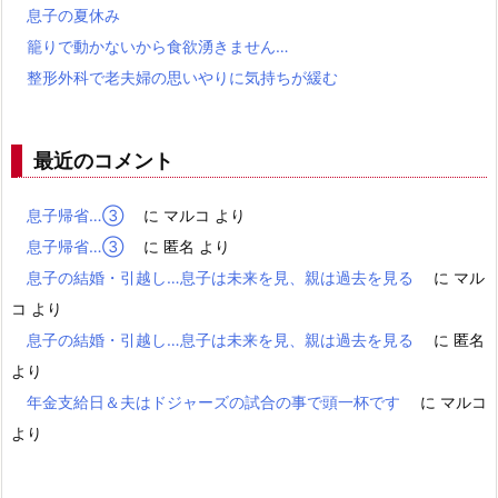
息子の夏休み
籠りで動かないから食欲湧きません…
整形外科で老夫婦の思いやりに気持ちが緩む
最近のコメント
息子帰省…③
に
マルコ
より
息子帰省…③
に
匿名
より
息子の結婚・引越し…息子は未来を見、親は過去を見る
に
マル
コ
より
息子の結婚・引越し…息子は未来を見、親は過去を見る
に
匿名
より
年金支給日＆夫はドジャーズの試合の事で頭一杯です
に
マルコ
より