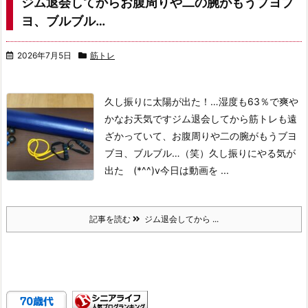
ジム退会してからお腹周りや二の腕がもうブヨブ
ヨ、ブルブル…
2026年7月5日
筋トレ
久し振りに太陽が出た！…湿度も63％で爽や
かなお天気です
ジム退会してから筋トレも遠
ざかっていて、お腹周りや二の腕がもうブヨ
ブヨ、ブルブル…（笑）
久し振りにやる気が
出た (*^^)v
今日は動画を ...
記事を読む
ジム退会してから ...