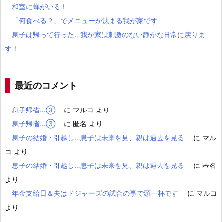
和室に蝉がいる！
「何食べる？」でメニューが決まる我が家です
息子は帰って行った…我が家は刺激のない静かな日常に戻りま
す！
最近のコメント
息子帰省…③
に
マルコ
より
息子帰省…③
に
匿名
より
息子の結婚・引越し…息子は未来を見、親は過去を見る
に
マル
コ
より
息子の結婚・引越し…息子は未来を見、親は過去を見る
に
匿名
より
年金支給日＆夫はドジャーズの試合の事で頭一杯です
に
マルコ
より