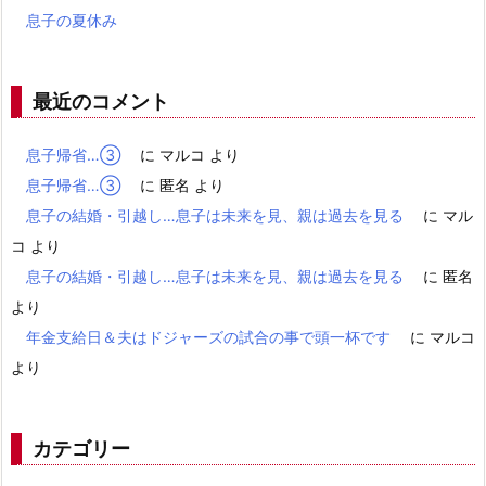
息子の夏休み
最近のコメント
息子帰省…③
に
マルコ
より
息子帰省…③
に
匿名
より
息子の結婚・引越し…息子は未来を見、親は過去を見る
に
マル
コ
より
息子の結婚・引越し…息子は未来を見、親は過去を見る
に
匿名
より
年金支給日＆夫はドジャーズの試合の事で頭一杯です
に
マルコ
より
カテゴリー