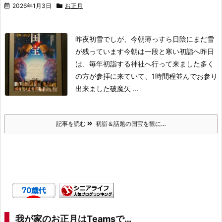
2026年1月3日
お正月
昨夜初雪でしが、今朝薄っすら日陰にまだ雪
が残っています
今朝は一段と寒い
初詣へ
昨日
は、毎年初詣する神社へ行って来ました
多く
の方が参拝に来ていて、1時間程並んでお参り
出来ました
破魔矢 ...
記事を読む
初詣＆話題の国宝を観に…
我が家のお正月はTeamsで…