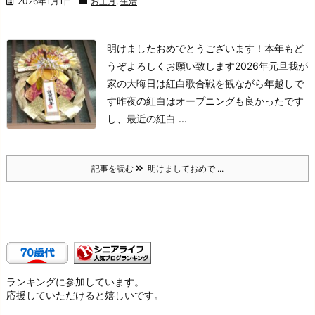
2026年1月1日
お正月
,
生活
明けましたおめでとうございます！
本年もど
うぞよろしくお願い致します
2026年元旦
我が
家の大晦日は紅白歌合戦を観ながら年越しで
す
昨夜の紅白はオープニングも良かったです
し、最近の紅白 ...
記事を読む
明けましておめで ...
ランキングに参加しています。
応援していただけると嬉しいです。