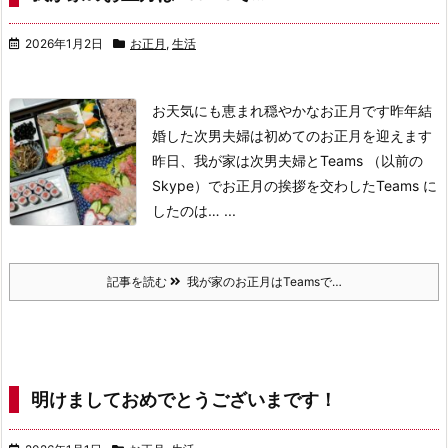
2026年1月2日
お正月
,
生活
お天気にも恵まれ穏やかなお正月です
昨年結
婚した次男夫婦は初めてのお正月を迎えます
昨日、我が家は次男夫婦とTeams （以前の
Skype）でお正月の挨拶を交わした
Teams に
したのは… ...
記事を読む
我が家のお正月はTeamsで…
明けましておめでとうございまです！