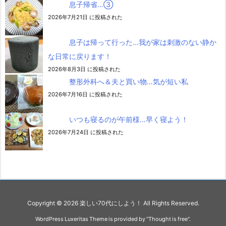
息子帰省…③
2026年7月21日 に投稿された
息子は帰って行った…我が家は刺激のない静か
な日常に戻ります！
2026年8月3日 に投稿された
整形外科へ＆夫と買い物…気が短い私
2026年7月16日 に投稿された
いつも寝るのが午前様…早く寝よう！
2026年7月24日 に投稿された
Copyright ©
2026
楽しい70代にしよう！
All Rights Reserved.
WordPress Luxeritas Theme is provided by "
Thought is free
".