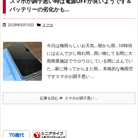
スマホが調子悪い時は電源OFFが良いようです＆
バッテリーの劣化かも…
2026年6月15日
スマホ
今日は梅雨らしいお天気…
朝から雨…10時頃
には止んで少し晴れ間…買い物してる間に大
雨
商業施設でウロウロしている間に止んでい
た…
家に帰ってからまた雨… 本格的な梅雨空
です
スマホが調子悪い ...
記事を読む
スマホが調子悪い ...