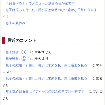
「何食べる？」でメニューが決まる我が家です
息子は帰って行った…我が家は刺激のない静かな日常に戻りま
す！
息子の夏休み
最近のコメント
息子帰省…③
に
マルコ
より
息子帰省…③
に
匿名
より
息子の結婚・引越し…息子は未来を見、親は過去を見る
に
マル
コ
より
息子の結婚・引越し…息子は未来を見、親は過去を見る
に
匿名
より
年金支給日＆夫はドジャーズの試合の事で頭一杯です
に
マルコ
より