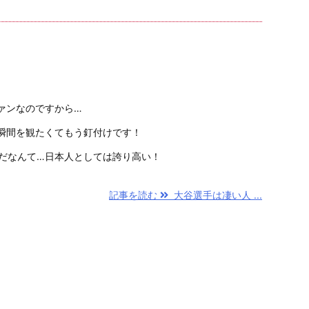
ァンなのですから…
の瞬間を観たくてもう釘付けです！
ュだなんて…日本人としては誇り高い！
記事を読む
大谷選手は凄い人 ...