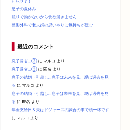
に戻ります！
息子の夏休み
籠りで動かないから食欲湧きません…
整形外科で老夫婦の思いやりに気持ちが緩む
最近のコメント
息子帰省…③
に
マルコ
より
息子帰省…③
に
匿名
より
息子の結婚・引越し…息子は未来を見、親は過去を見
る
に
マルコ
より
息子の結婚・引越し…息子は未来を見、親は過去を見
る
に
匿名
より
年金支給日＆夫はドジャーズの試合の事で頭一杯です
に
マルコ
より