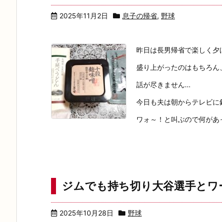
2025年11月2日
息子の帰省
,
野球
昨日は長男帰省で楽しく夕
盛り上がったのはもちろん
話が尽きません…
今日も夫は朝からテレビに
ワォ～！と叫ぶので何があった
ジムでも持ち切り大谷選手とワ
2025年10月28日
野球