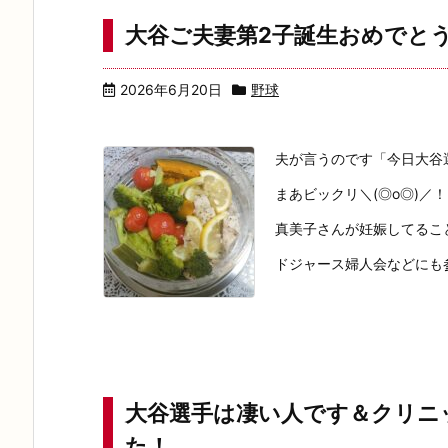
大谷ご夫妻第2子誕生おめでと
2026年6月20日
野球
夫が言うのです「今日大谷
まあビックリ＼(◎o◎)／！
真美子さんが妊娠してるこ
ドジャース婦人会などにも参
大谷選手は凄い人です＆クリニ
た！