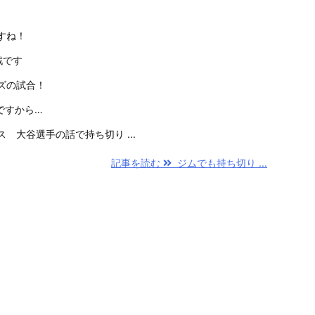
すね！
戦です
ズの試合！
ですから…
 大谷選手の話で持ち切り ...
記事を読む
ジムでも持ち切り ...