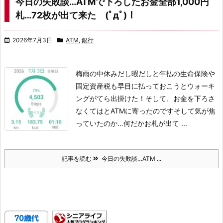
今日の失敗談…ATMで下ろしたお金全部1,000円
札…72枚が出て来た (ﾟдﾟ)！
2026年7月3日
ATM
,
銀行
梅雨の中休みだし暇だしと年払の生命保険や
固定資産税も早目に払っておこうとウォーキ
ングがてら出掛けた！
そして、お金を下ろさ
なくてはとATMに寄ったのです
そして気が焦
っていたのか…
何だかお札が出て ...
記事を読む
今日の失敗談…ATM ...