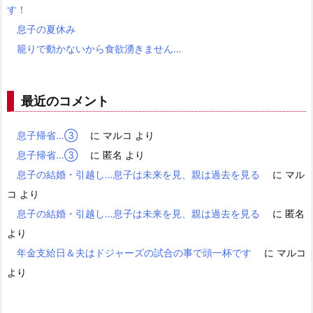
す！
息子の夏休み
籠りで動かないから食欲湧きません…
最近のコメント
息子帰省…③
に
マルコ
より
息子帰省…③
に
匿名
より
息子の結婚・引越し…息子は未来を見、親は過去を見る
に
マル
コ
より
息子の結婚・引越し…息子は未来を見、親は過去を見る
に
匿名
より
年金支給日＆夫はドジャーズの試合の事で頭一杯です
に
マルコ
より