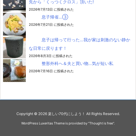
先から「くっつくクロス」頂いた!
2026年7月13日 に投稿された
息子帰省…③
2026年7月21日 に投稿された
息子は帰って行った…我が家は刺激のない静か
な日常に戻ります！
2026年8月3日 に投稿された
整形外科へ＆夫と買い物…気が短い私
2026年7月16日 に投稿された
Copyright ©
2026
楽しい70代にしよう！
All Rights Reserved.
WordPress Luxeritas Theme is provided by "
Thought is free
".