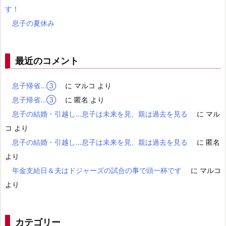
す！
息子の夏休み
最近のコメント
息子帰省…③
に
マルコ
より
息子帰省…③
に
匿名
より
息子の結婚・引越し…息子は未来を見、親は過去を見る
に
マル
コ
より
息子の結婚・引越し…息子は未来を見、親は過去を見る
に
匿名
より
年金支給日＆夫はドジャーズの試合の事で頭一杯です
に
マルコ
より
カテゴリー