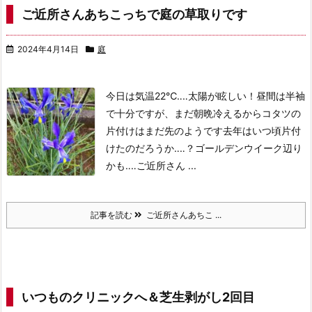
ご近所さんあちこっちで庭の草取りです
2024年4月14日
庭
今日は気温22℃‥‥太陽が眩しい！
昼間は半袖
で十分ですが、まだ朝晩冷えるからコタツの
片付けはまだ先のようです
去年はいつ頃片付
けたのだろうか‥‥？
ゴールデンウイーク辺り
かも‥‥
ご近所さん ...
記事を読む
ご近所さんあちこ ...
いつものクリニックへ＆芝生剥がし2回目