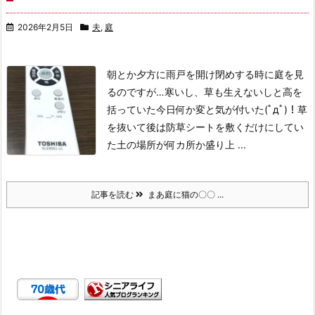
2026年2月5日
夫
,
庭
朝とか夕方に雨戸を開け閉めする時に庭を見
るのですが…
寒いし、草も生えないしと高を
括っていた
今日何か変と気が付いた(ﾟдﾟ)！
草
を抜いて後は防草シートを敷くだけにしてい
た土の場所が何カ所か盛り上 ...
記事を読む
まあ庭に猫の〇〇 ...