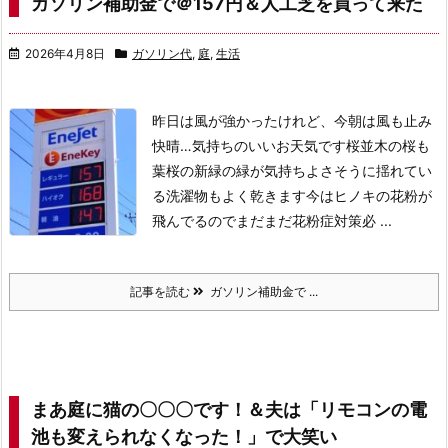
ガソリン補助金で＠157円＆人工芝を買って来た
2026年4月8日
ガソリン代
,
庭
,
生活
昨日は風が強かったけれど、今朝は風も止み
快晴…気持ちのいいお天気です
桜並木の桜も
葉桜の新緑の緑が気持ちよさそうに揺れてい
る
洗濯物もよく乾きます
今はヒノキの花粉が
飛んでるのでまだまだ花粉症対策必 ...
記事を読む
ガソリン補助金で ...
まあ庭に猫の〇〇〇です！＆夫は「リモコンの電
池も変えられなくなった！」で大笑い