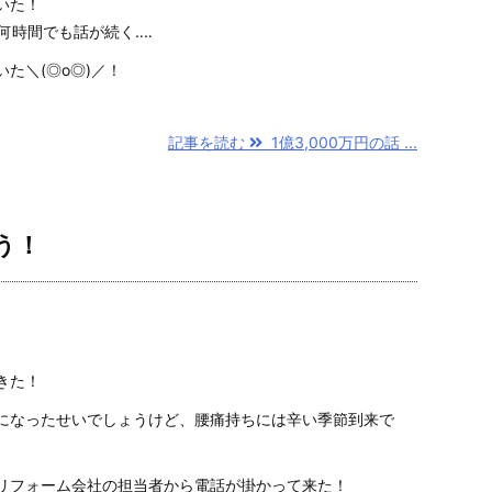
いた！
何時間でも話が続く‥‥
た＼(◎o◎)／！
記事を読む
1億3,000万円の話 ...
ょう！
きた！
になったせいでしょうけど、腰痛持ちには辛い季節到来で
リフォーム会社の担当者から電話が掛かって来た！