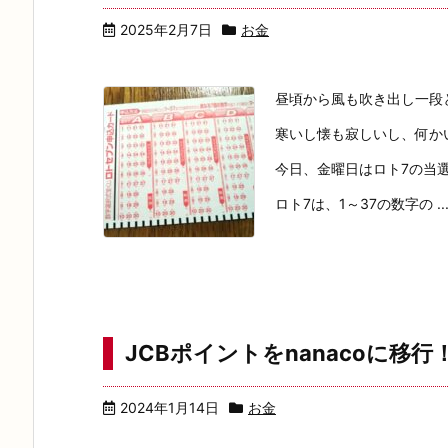
2025年2月7日
お金
昼頃から風も吹き出し一段
寒いし懐も寂しいし、何か
今日、金曜日はロト7の当
ロト7は、1～37の数字の ..
JCBポイントをnanacoに移行
2024年1月14日
お金