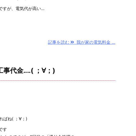
ですが、電気代が高い…
記事を読む
我が家の電気料金 ...
代金‥‥( ；∀；)
ばね( ；∀；)
です