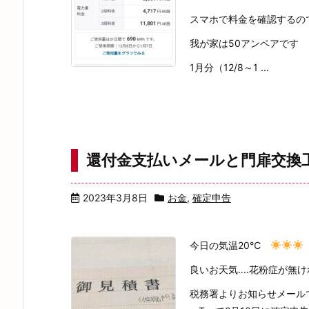
スマホで料金を確認するの
我が家は50アンペアです
1月分（12/8～1 ...
還付金支払いメールと門扉交換工事
2023年3月8日
お金
,
確定申告
今日の気温20℃
良いお天気‥‥花粉症が無けれ
税務署よりお知らせメール