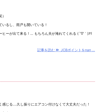
笑）
ているし、雨戸も開いている！
ヒーが出て来る！… もちろん夫が淹れてくれる (´▽｀)ｱﾘ
記事を読む
JCBポイントをnan ...
く感じる‥‥久し振りにエアコン付けなくて大丈夫だった！