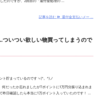
告したのですが、2回目の「還付金処理の ...
記事を読む
還付金支払いメー ...
‥‥ついつい欲しい物買ってしまうので
ント貯まっているのですヽ(^。^)ノ
、何だったか忘れましたがTポイントに1万円分振り込まれま
て昨日確認したら本当に1万ポイント入っていたのです！ ...