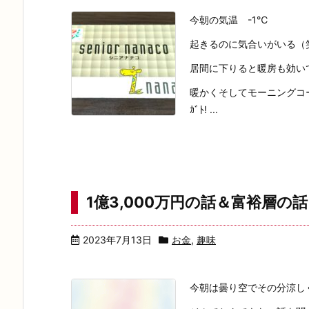
今朝の気温 -1℃
起きるのに気合いがいる（
居間に下りると暖房も効い
暖かくそしてモーニングコー
ｶﾞﾄ! ...
1億3,000万円の話＆富裕層の話
2023年7月13日
お金
,
趣味
今朝は曇り空でその分涼し