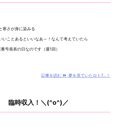
と寒さが身に染みる
いいことあるといいなあ～！なんて考えていたら
選番号発表の日なのです（週1回）
.
記事を読む
夢を見ていたロト7…！
！ 臨時収入！＼(^o^)／