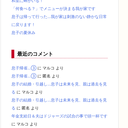
和室に蝉がいる！
「何食べる？」でメニューが決まる我が家です
息子は帰って行った…我が家は刺激のない静かな日常
に戻ります！
息子の夏休み
最近のコメント
息子帰省…③
に
マルコ
より
息子帰省…③
に
匿名
より
息子の結婚・引越し…息子は未来を見、親は過去を見
る
に
マルコ
より
息子の結婚・引越し…息子は未来を見、親は過去を見
る
に
匿名
より
年金支給日＆夫はドジャーズの試合の事で頭一杯です
に
マルコ
より