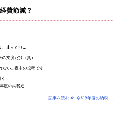
…経費節減？
り、止んだり…
飯の支度だけ（笑）
れない…夜中の投稿です
届く
度の納税通 ...
記事を読む
令和8年度の納税 ...