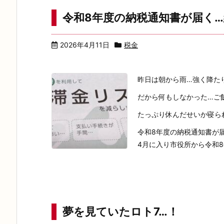
令和8年度の納税通知書が届く
2026年4月11日
税金
昨日は朝から雨…強く降た
だから何もしなかった…ご
たっぷり休んだせいか寝ら
令和8年度の納税通知書が
4月に入り市役所から令和8年
夢を見ていたロト7…！