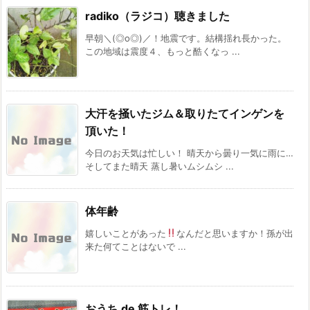
radiko（ラジコ）聴きました
早朝＼(◎o◎)／！地震です。結構揺れ長かった。
この地域は震度４、もっと酷くなっ ...
大汗を掻いたジム＆取りたてインゲンを
頂いた！
今日のお天気は忙しい！ 晴天から曇り一気に雨に…
そしてまた晴天 蒸し暑いムシムシ ...
体年齢
嬉しいことがあった
なんだと思いますか！孫が出
来た何てことはないで ...
おうち de 筋トレ！