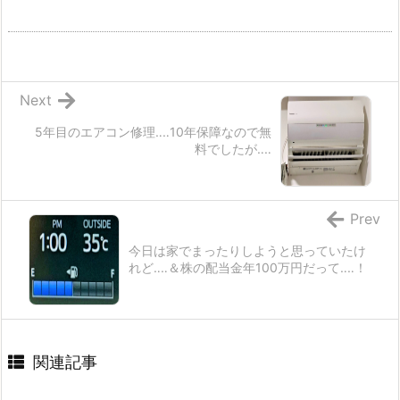
Next
5年目のエアコン修理‥‥10年保障なので無
料でしたが‥‥
Prev
今日は家でまったりしようと思っていたけ
れど‥‥＆株の配当金年100万円だって‥‥！
関連記事