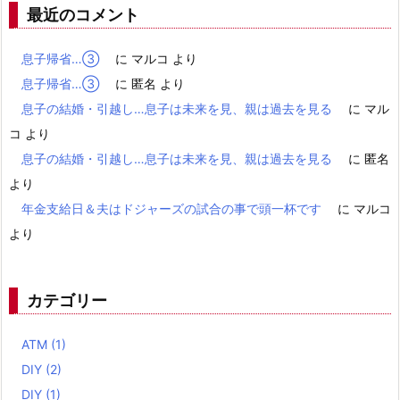
最近のコメント
息子帰省…③
に
マルコ
より
息子帰省…③
に
匿名
より
息子の結婚・引越し…息子は未来を見、親は過去を見る
に
マル
コ
より
息子の結婚・引越し…息子は未来を見、親は過去を見る
に
匿名
より
年金支給日＆夫はドジャーズの試合の事で頭一杯です
に
マルコ
より
カテゴリー
ATM
(1)
DIY
(2)
DIY
(1)