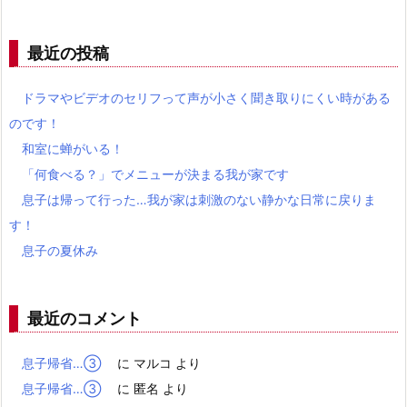
最近の投稿
ドラマやビデオのセリフって声が小さく聞き取りにくい時がある
のです！
和室に蝉がいる！
「何食べる？」でメニューが決まる我が家です
息子は帰って行った…我が家は刺激のない静かな日常に戻りま
す！
息子の夏休み
最近のコメント
息子帰省…③
に
マルコ
より
息子帰省…③
に
匿名
より