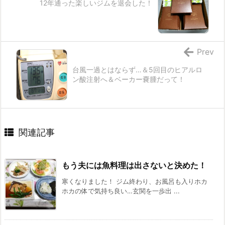
12年通った楽しいジムを退会した！
Prev
台風一過とはならず…＆5回目のヒアルロ
ン酸注射へ＆ベーカー嚢腫だって！
関連記事
もう夫には魚料理は出さないと決めた！
寒くなりました！ ジム終わり、お風呂も入りホカ
ホカの体で気持ち良い…玄関を一歩出 ...