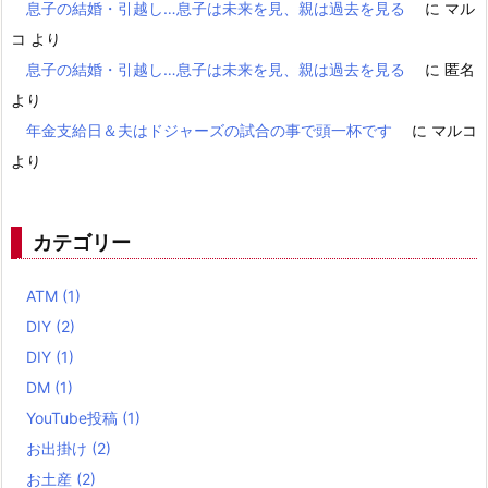
息子の結婚・引越し…息子は未来を見、親は過去を見る
に
マル
コ
より
息子の結婚・引越し…息子は未来を見、親は過去を見る
に
匿名
より
年金支給日＆夫はドジャーズの試合の事で頭一杯です
に
マルコ
より
カテゴリー
ATM
(1)
DIY
(2)
DIY
(1)
DM
(1)
YouTube投稿
(1)
お出掛け
(2)
お土産
(2)