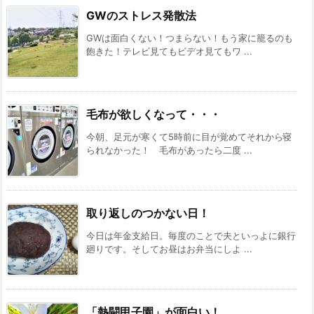
GWのストレス発散法
GWは面白くない！つまらない！もう家に籠るのも
飽きた！テレビ見てもビデオ見てもワ ...
毛布が欲しくなって・・・
今朝、足元が寒くて5時前に目が覚めてそれから寝
られなかった！ 毛布があったら二度 ...
取り返しのつかない日！
今日は年金支給日。毎度のことで夫といっよに銀行
廻りです。そしてお昼はお弁当にしよ ...
「熱闘甲子園」が面白い！