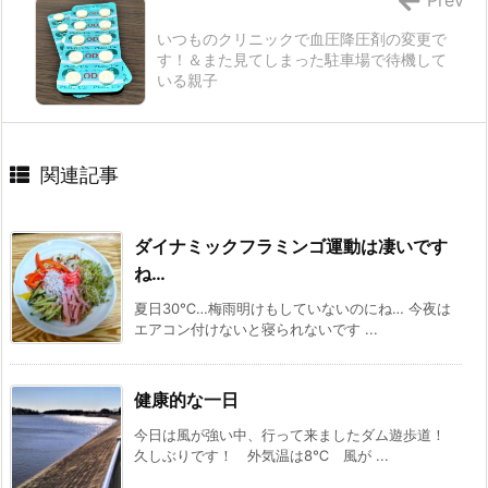
いつものクリニックで血圧降圧剤の変更で
す！＆また見てしまった駐車場で待機して
いる親子
関連記事
ダイナミックフラミンゴ運動は凄いです
ね…
夏日30℃…梅雨明けもしていないのにね… 今夜は
エアコン付けないと寝られないです ...
健康的な一日
今日は風が強い中、行って来ましたダム遊歩道！
久しぶりです！ 外気温は8℃ 風が ...