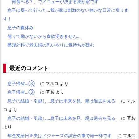
「何食べる？」でメニューが決まる我が家です
息子は帰って行った…我が家は刺激のない静かな日常に戻りま
す！
息子の夏休み
籠りで動かないから食欲湧きません…
整形外科で老夫婦の思いやりに気持ちが緩む
最近のコメント
息子帰省…③
に
マルコ
より
息子帰省…③
に
匿名
より
息子の結婚・引越し…息子は未来を見、親は過去を見る
に
マル
コ
より
息子の結婚・引越し…息子は未来を見、親は過去を見る
に
匿名
より
年金支給日＆夫はドジャーズの試合の事で頭一杯です
に
マルコ