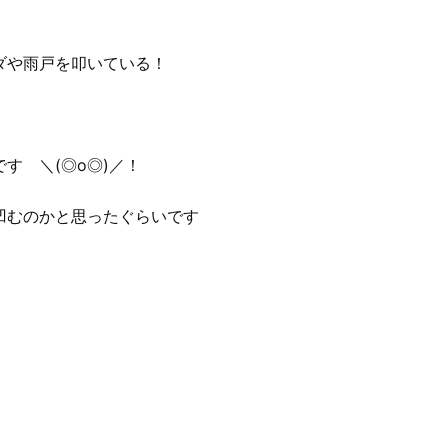
ダや雨戸を叩いている！
す ＼(◎o◎)／！
凹むのかと思ったぐらいです