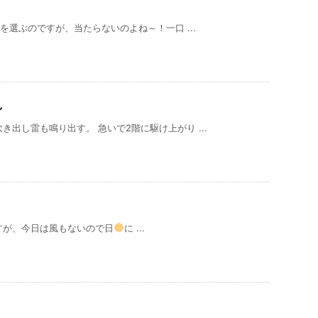
を選ぶのですが、当たらないのよね～！一口 ...
し
出し雷も鳴り出す。 急いで2階に駆け上がり ...
すが、今日は風もないので日
に ...