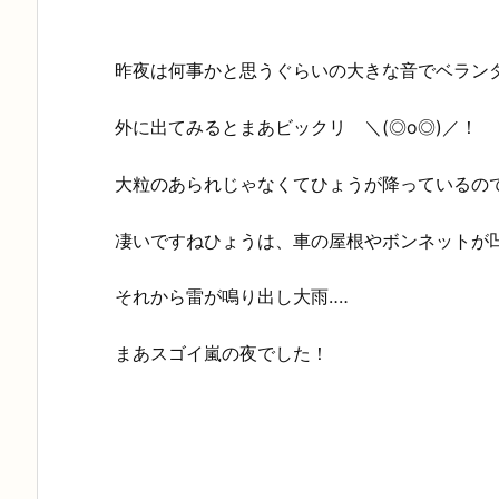
昨夜は何事かと思うぐらいの大きな音でベラン
外に出てみるとまあビックリ ＼(◎o◎)／！
大粒のあられじゃなくてひょうが降っているので
凄いですねひょうは、車の屋根やボンネットが
それから雷が鳴り出し大雨‥‥
まあスゴイ嵐の夜でした！