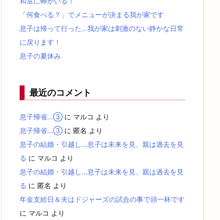
和室に蝉がいる！
「何食べる？」でメニューが決まる我が家です
息子は帰って行った…我が家は刺激のない静かな日常
に戻ります！
息子の夏休み
最近のコメント
息子帰省…③
に
マルコ
より
息子帰省…③
に
匿名
より
息子の結婚・引越し…息子は未来を見、親は過去を見
る
に
マルコ
より
息子の結婚・引越し…息子は未来を見、親は過去を見
る
に
匿名
より
年金支給日＆夫はドジャーズの試合の事で頭一杯です
に
マルコ
より