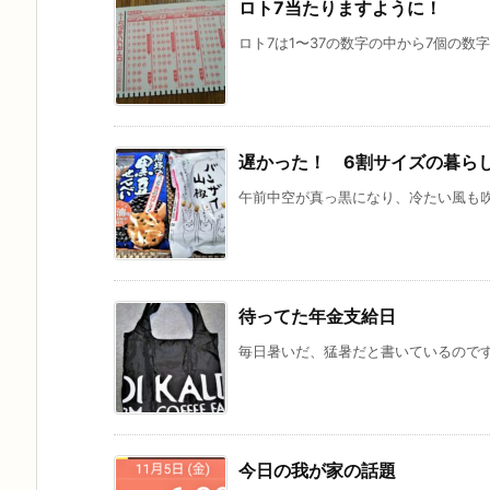
ロト7当たりますように！
ロト7は1〜37の数字の中から7個の数字
遅かった！ 6割サイズの暮ら
午前中空が真っ黒になり、冷たい風も吹き
待ってた年金支給日
毎日暑いだ、猛暑だと書いているので
今日の我が家の話題