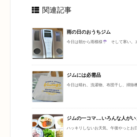
関連記事
雨の日のおうちジム
今日は朝から雨模様
そして寒い。エア
ジムには必需品
今日は晴れ、洗濯物、布団干し、掃除機
ジムの一コマ‥‥いろんな人がい
ハッキリしないお天気、午後やっとお日様