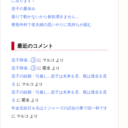
に戻ります！
息子の夏休み
籠りで動かないから食欲湧きません…
整形外科で老夫婦の思いやりに気持ちが緩む
最近のコメント
息子帰省…③
に
マルコ
より
息子帰省…③
に
匿名
より
息子の結婚・引越し…息子は未来を見、親は過去を見
る
に
マルコ
より
息子の結婚・引越し…息子は未来を見、親は過去を見
る
に
匿名
より
年金支給日＆夫はドジャーズの試合の事で頭一杯です
に
マルコ
より