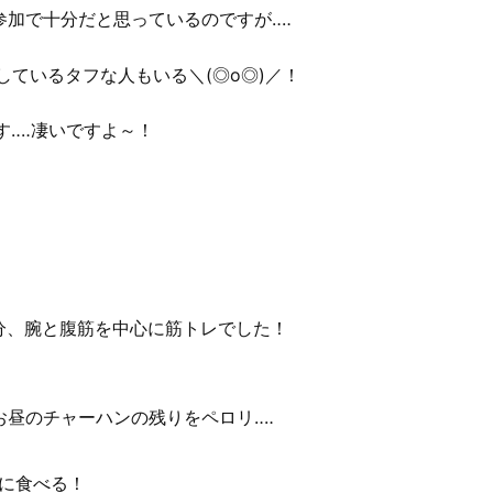
加で十分だと思っているのですが‥‥
しているタフな人もいる＼(◎o◎)／！
す‥‥凄いですよ～！
0分、腕と腹筋を中心に筋トレでした！
昼のチャーハンの残りをペロリ‥‥
に食べる！