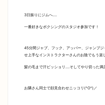
3日振りにジムへ‥‥
一番好きなボクシングのスタジオ参加です！
45分間ジャブ、フック、アッパー、ジャンプジ
せ上手なインストラクターさんのお陰でもう楽
髪の毛まで汗ビッショリ‥‥そしてやり切った満足感
お隣さん同士で顔見合わせニッコリ(^O^)／