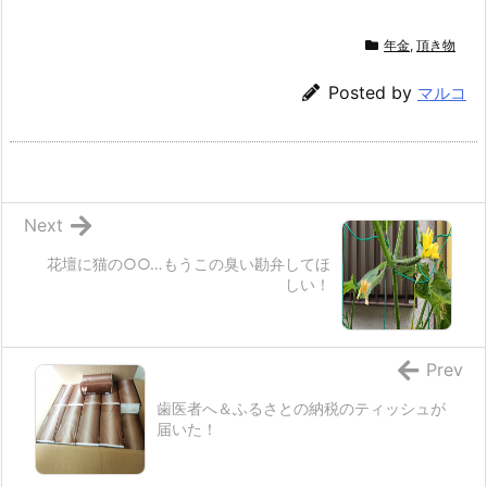
年金
,
頂き物
Posted by
マルコ
Next
花壇に猫の○○…もうこの臭い勘弁してほ
しい！
Prev
歯医者へ＆ふるさとの納税のティッシュが
届いた！