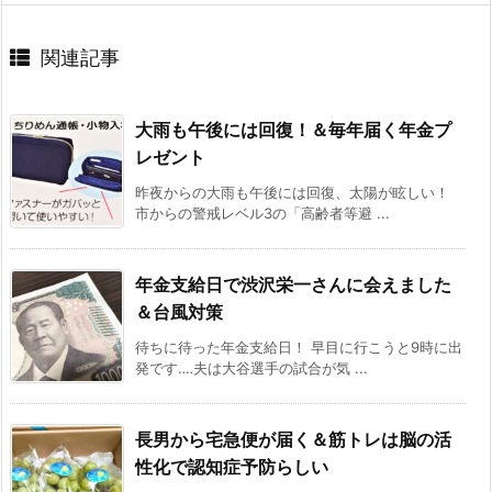
関連記事
大雨も午後には回復！＆毎年届く年金プ
レゼント
昨夜からの大雨も午後には回復、太陽が眩しい！
市からの警戒レベル3の「高齢者等避 ...
年金支給日で渋沢栄一さんに会えました
＆台風対策
待ちに待った年金支給日！ 早目に行こうと9時に出
発です‥‥夫は大谷選手の試合が気 ...
長男から宅急便が届く＆筋トレは脳の活
性化で認知症予防らしい