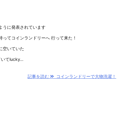
ように発表されています
持ってコインランドリーへ 行って来た！
に空いていた
てlucky…
記事を読む
コインランドリーで大物洗濯！