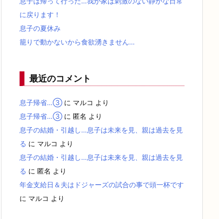
息子は帰って行った…我が家は刺激のない静かな日常
に戻ります！
息子の夏休み
籠りで動かないから食欲湧きません…
最近のコメント
息子帰省…③
に
マルコ
より
息子帰省…③
に
匿名
より
息子の結婚・引越し…息子は未来を見、親は過去を見
る
に
マルコ
より
息子の結婚・引越し…息子は未来を見、親は過去を見
る
に
匿名
より
年金支給日＆夫はドジャーズの試合の事で頭一杯です
に
マルコ
より