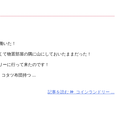
働いた！
くて物置部屋の隅に山にしておいたままだった！
リーに行って来たのです！
コタツ布団持つ ...
記事を読む
コインランドリー ...