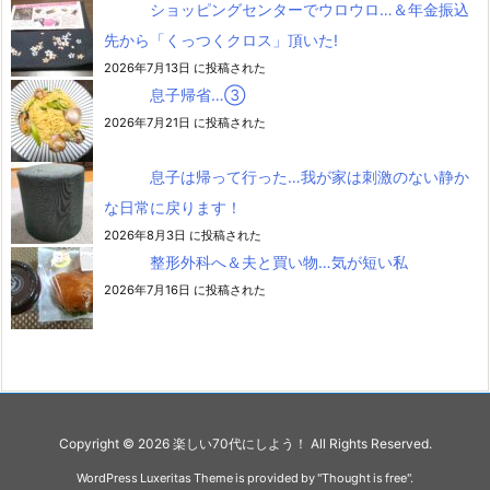
ショッピングセンターでウロウロ…＆年金振込
先から「くっつくクロス」頂いた!
2026年7月13日 に投稿された
息子帰省…③
2026年7月21日 に投稿された
息子は帰って行った…我が家は刺激のない静か
な日常に戻ります！
2026年8月3日 に投稿された
整形外科へ＆夫と買い物…気が短い私
2026年7月16日 に投稿された
Copyright ©
2026
楽しい70代にしよう！
All Rights Reserved.
WordPress Luxeritas Theme is provided by "
Thought is free
".