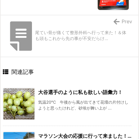
Prev
尾てい骨が痛くて整形外科へ行って来た！＆体
も頭もこれから先の事が不安だらけ…
関連記事
大谷選手のように私も欲しい語彙力！
気温20℃ 午後から風が出てきて花壇の片付けし
ようと思ったけれど、砂埃が舞い上が ...
マラソン大会の応援に行って来ました！…