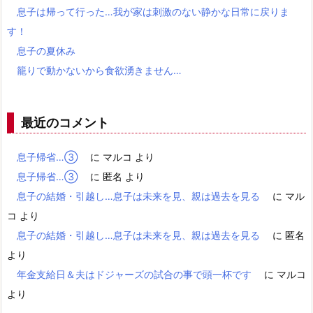
息子は帰って行った…我が家は刺激のない静かな日常に戻りま
す！
息子の夏休み
籠りで動かないから食欲湧きません…
最近のコメント
息子帰省…③
に
マルコ
より
息子帰省…③
に
匿名
より
息子の結婚・引越し…息子は未来を見、親は過去を見る
に
マル
コ
より
息子の結婚・引越し…息子は未来を見、親は過去を見る
に
匿名
より
年金支給日＆夫はドジャーズの試合の事で頭一杯です
に
マルコ
より