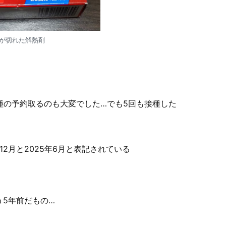
が切れた解熱剤
種の予約取るのも大変でした…でも5回も接種した
2月と2025年6月と表記されている
う5年前だもの…