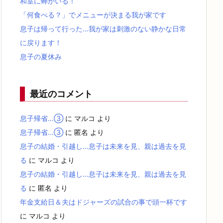
和室に蝉がいる！
「何食べる？」でメニューが決まる我が家です
息子は帰って行った…我が家は刺激のない静かな日常
に戻ります！
息子の夏休み
最近のコメント
息子帰省…③
に
マルコ
より
息子帰省…③
に
匿名
より
息子の結婚・引越し…息子は未来を見、親は過去を見
る
に
マルコ
より
息子の結婚・引越し…息子は未来を見、親は過去を見
る
に
匿名
より
年金支給日＆夫はドジャーズの試合の事で頭一杯です
に
マルコ
より