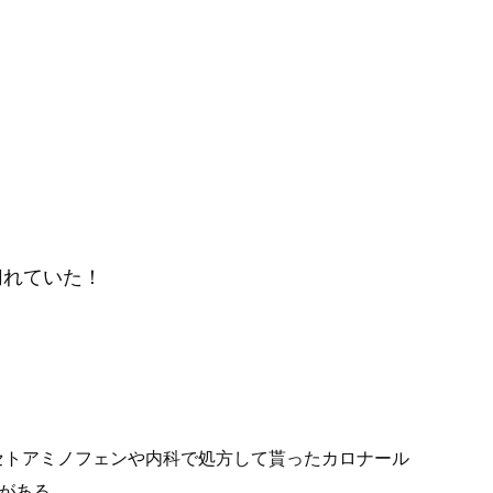
切れていた！
セトアミノフェンや内科で処方して貰ったカロナール
がある