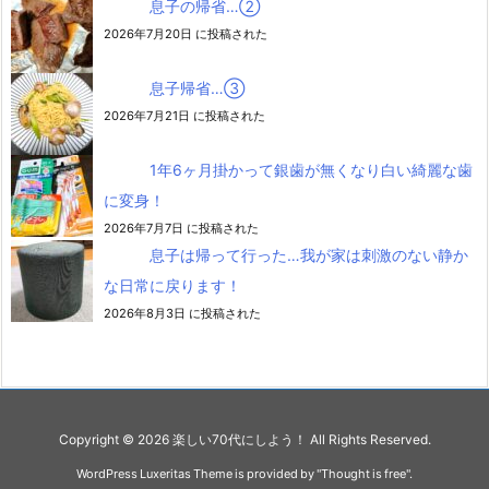
息子の帰省…②
2026年7月20日 に投稿された
息子帰省…③
2026年7月21日 に投稿された
1年6ヶ月掛かって銀歯が無くなり白い綺麗な歯
に変身！
2026年7月7日 に投稿された
息子は帰って行った…我が家は刺激のない静か
な日常に戻ります！
2026年8月3日 に投稿された
Copyright ©
2026
楽しい70代にしよう！
All Rights Reserved.
WordPress Luxeritas Theme is provided by "
Thought is free
".