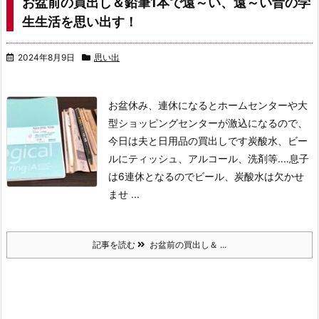
お盆前の買出し＆鉛筆1本で遠～い、遠～い昔の学
生生活を思い出す！
2024年8月9日
思い出
お盆休み、連休になるとホームセンターや大
型ショッピングセンターが激込になるので、
今日は夫と日用品の買出しです
炭酸水、ビー
ルにティッシュ、アルコール、洗剤等‥‥
息子
は6連休となるのでビール、炭酸水は欠かせ
ませ ...
記事を読む
お盆前の買出し＆ ...