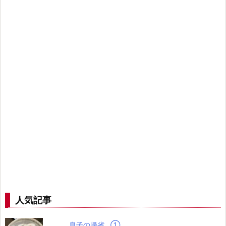
人気記事
息子の帰省…➀