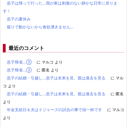
息子は帰って行った…我が家は刺激のない静かな日常に戻りま
す！
息子の夏休み
籠りで動かないから食欲湧きません…
最近のコメント
息子帰省…③
に
マルコ
より
息子帰省…③
に
匿名
より
息子の結婚・引越し…息子は未来を見、親は過去を見る
に
マル
コ
より
息子の結婚・引越し…息子は未来を見、親は過去を見る
に
匿名
より
年金支給日＆夫はドジャーズの試合の事で頭一杯です
に
マルコ
より