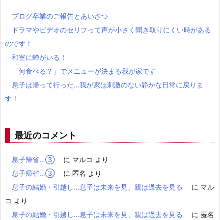
ブログ卒業のご報告とあいさつ
ドラマやビデオのセリフって声が小さく聞き取りにくい時がある
のです！
和室に蝉がいる！
「何食べる？」でメニューが決まる我が家です
息子は帰って行った…我が家は刺激のない静かな日常に戻りま
す！
最近のコメント
息子帰省…③
に
マルコ
より
息子帰省…③
に
匿名
より
息子の結婚・引越し…息子は未来を見、親は過去を見る
に
マル
コ
より
息子の結婚・引越し…息子は未来を見、親は過去を見る
に
匿名