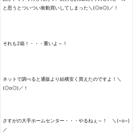
と思うとついつい衝動買いしてしまった＼(◎o◎)／！
それも2箱！・・・重いよ～！
ネットで調べると通販より結構安く買えたのですよ！＼
(◎o◎)／！
さすがの大手ホームセンター・・・やるねぇ～！ ＼(~o~)
／