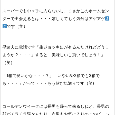
スーパーでも中々手に入らないし、まさかこのホームセン
ターで出会えるとは・・・嬉しくてもう気分はアゲアゲ
です（笑）
早速夫に電話です「生ジョッキ缶が有るんだけれどどうし
ようか？・・・」すると「美味しいし買いでしょう！」
（笑）
「1箱で良いかな・・・？」「いやいや2箱でも3箱で
も・・・」だって・・・もう飲む気満々です（笑)
ゴールデンウイークには長男も帰って来るしねと、長男の
顔がチラチラ浮かんだり、次男もお気に入りのこのビール