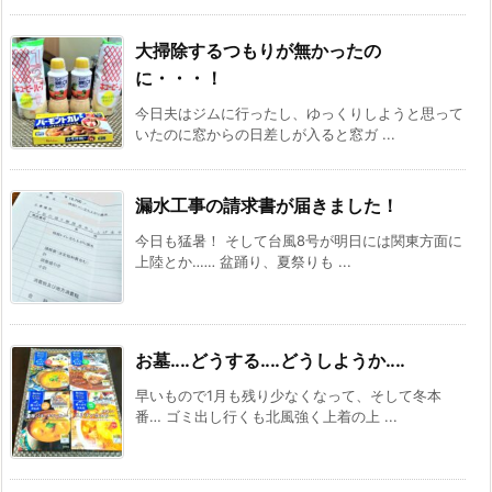
大掃除するつもりが無かったの
に・・・！
今日夫はジムに行ったし、ゆっくりしようと思って
いたのに窓からの日差しが入ると窓ガ ...
漏水工事の請求書が届きました！
今日も猛暑！ そして台風8号が明日には関東方面に
上陸とか‥‥‥ 盆踊り、夏祭りも ...
お墓‥‥どうする‥‥どうしようか‥‥
早いもので1月も残り少なくなって、そして冬本
番… ゴミ出し行くも北風強く上着の上 ...