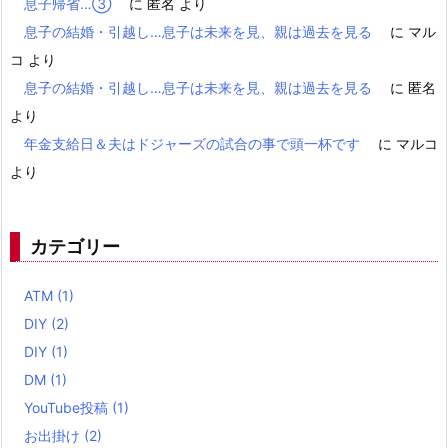
息子帰省…③
に
匿名
より
息子の結婚・引越し…息子は未来を見、親は過去を見る
に
マル
コ
より
息子の結婚・引越し…息子は未来を見、親は過去を見る
に
匿名
より
年金支給日＆夫はドジャーズの試合の事で頭一杯です
に
マルコ
より
カテゴリー
ATM
(1)
DIY
(2)
DIY
(1)
DM
(1)
YouTube投稿
(1)
お出掛け
(2)