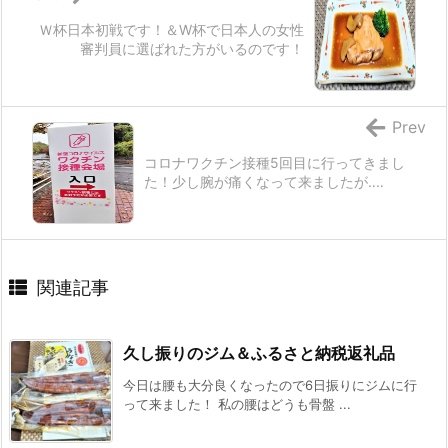
Ｗ杯日本初戦です！＆W杯で日本人の女性
審判員に選ばれた方がいるのです！
Prev
コロナワクチン接種5回目に行ってきまし
た！少し腕が痛くなって来ましたが‥‥
関連記事
久し振りのジム＆ふるさと納税返礼品
今日は腰も大分良くなったので6日振りにジムに行
って来ました！ 私の腰はどうも骨盤 ...