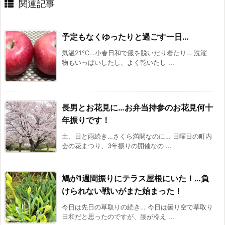
関連記事
予定もなくゆったりと過ごす一日…
気温21℃…小春日和で服を脱いだり着たり… 洗濯
物もいっぱいしたし、よく乾いたし ...
長男とお花見に…お弁当持参のお花見何十
年振りです！
土、日と雨続き…さくら満開なのに… 日曜日の町内
会の花まつり、3年振りの開催なの ...
鳩が1週間振りにテラス屋根にいた！…負
けられない戦いがまた始まった！
今日は先日の草取りの続き… 今日は曇り空で草取り
日和だと思ったのですが、腰が冷え ...