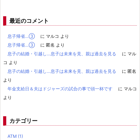
最近のコメント
息子帰省…③
に
マルコ
より
息子帰省…③
に
匿名
より
息子の結婚・引越し…息子は未来を見、親は過去を見る
に
マル
コ
より
息子の結婚・引越し…息子は未来を見、親は過去を見る
に
匿名
より
年金支給日＆夫はドジャーズの試合の事で頭一杯です
に
マルコ
より
カテゴリー
ATM
(1)