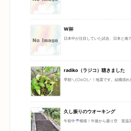
W杯
日本中が注目していた試合、日本と南ア
radiko（ラジコ）聴きました
早朝＼(◎o◎)／！地震です。結構揺れ
久し振りのウオーキング
午前中
模様！午後から曇り空 室温22