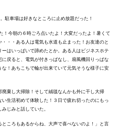
い。駐車場は好きなところに止め放題だった！
いた！今朝の６時ごろ点いたよ！大変だったよ！暑くて
か・・・ある人は電気も水道も止まった！お友達のと
リーはいっぱいで諦めたとか。ある人はビジネスホテ
宅に戻ると、電気が付きっぱなし、扇風機回りっぱな
うな！あちこちで輪が出来ていて元気そうな様子に安
部廃棄し大掃除！そして絨毯なんかも外に干し大掃
ない生活初めて体験した！３日で疲れ切ったのにもっ
しみじみと話していた。
るところもあるからね、大声で喜べないのよ！」と言