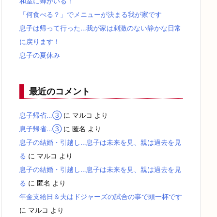
和室に蝉がいる！
「何食べる？」でメニューが決まる我が家です
息子は帰って行った…我が家は刺激のない静かな日常
に戻ります！
息子の夏休み
最近のコメント
息子帰省…③
に
マルコ
より
息子帰省…③
に
匿名
より
息子の結婚・引越し…息子は未来を見、親は過去を見
る
に
マルコ
より
息子の結婚・引越し…息子は未来を見、親は過去を見
る
に
匿名
より
年金支給日＆夫はドジャーズの試合の事で頭一杯です
に
マルコ
より