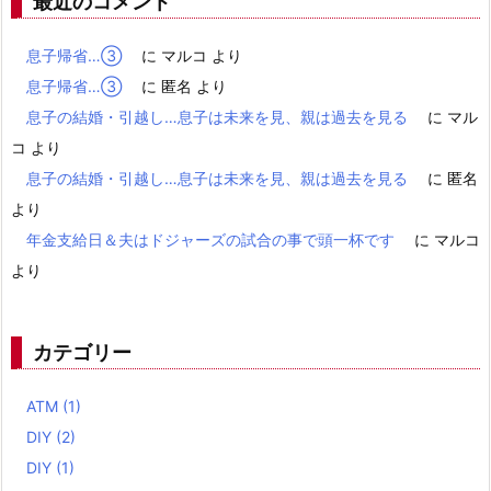
最近のコメント
息子帰省…③
に
マルコ
より
息子帰省…③
に
匿名
より
息子の結婚・引越し…息子は未来を見、親は過去を見る
に
マル
コ
より
息子の結婚・引越し…息子は未来を見、親は過去を見る
に
匿名
より
年金支給日＆夫はドジャーズの試合の事で頭一杯です
に
マルコ
より
カテゴリー
ATM
(1)
DIY
(2)
DIY
(1)