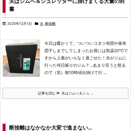
夫はジムへ＆シュレッダーに掛けまくる大量の封
書
2025年12月1日
夫
,
断捨離
今日は暖かくて、ついついコタツ布団や座布
団干しまでしてしまった
お昼には気温20℃で
すから上着がいらなく過ごせた！
夫がジムに
行った
何日振りのジム？…あまり言うと怒る
ので（笑）
朝10時頃出掛けて行 ...
記事を読む
夫はジムへ＆シュ ...
断捨離はなかなか大変で進まない…