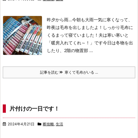
昨夕から雨…今朝も大雨
一気に寒くなって、
昨夜は毛布を出しましたよ！
しっかり毛布に
くるまって寝ていました！
夫は寒い寒いと
「暖房入れてくれ～！」です
今日は冬物を出
したり、2階の物置部 ...
記事を読む
寒くて毛布がいる ...
片付けの一日です！
2024年4月21日
断捨離
,
生活