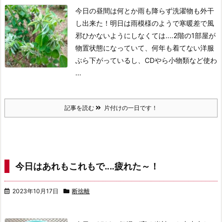
今日の昼間は何とか雨も降らず洗濯物も外干
し出来た！
明日は雨模様のようで寒暖差で風
邪ひかないようにしなくては‥‥
2階の1部屋が
物置状態になっていて、何年も着てない洋服
ぶら下がっているし、CDやら小物類など使わ
...
記事を読む
片付けの一日です！
今日はあれもこれもで‥‥疲れた～！
2023年10月17日
断捨離