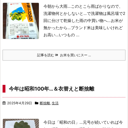
今朝から大雨…
このとこら雨ばかりなので、
洗濯物何とかしないと…で洗濯物は風呂場で2
回に分けて乾燥した
雨の中買い物へ…お米が
無かったから…
ブランド米は美味しいけれど
お高い…
いつもの ...
記事を読む
お米を買いにスー ...
今年は昭和100年…＆衣替えと断捨離
2025年4月29日
断捨離
,
生活
今日は「昭和の日」…元号が続いていれば今