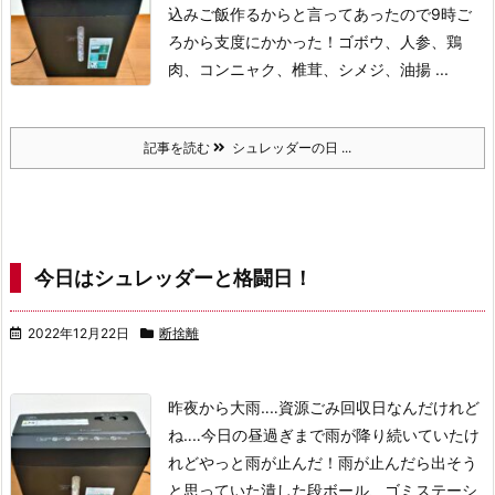
込みご飯作るからと言ってあったので9時ご
ろから支度にかかった！
ゴボウ、人参、鶏
肉、コンニャク、椎茸、シメジ、油揚 ...
記事を読む
シュレッダーの日 ...
今日はシュレッダーと格闘日！
2022年12月22日
断捨離
昨夜から大雨‥‥
資源ごみ回収日なんだけれど
ね‥‥
今日の昼過ぎまで雨が降り続いていたけ
れどやっと雨が止んだ！
雨が止んだら出そう
と思っていた潰した段ボール、ゴミステーシ