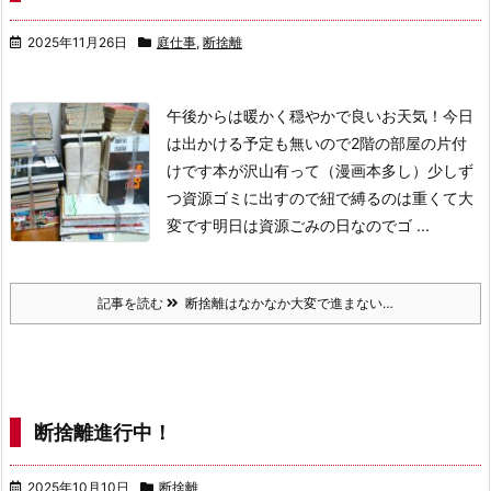
2025年11月26日
庭仕事
,
断捨離
午後からは暖かく穏やかで良いお天気！
今日
は出かける予定も無いので2階の部屋の片付
けです
本が沢山有って（漫画本多し）少しず
つ資源ゴミに出すので紐で縛るのは重くて大
変です
明日は資源ごみの日なのでゴ ...
記事を読む
断捨離はなかなか大変で進まない…
断捨離進行中！
2025年10月10日
断捨離