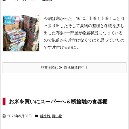
今朝は寒かった 16℃…
上着！上着！…と引
っ張り出した
そして夏物の整理と冬物を少し
出した
2階の一部屋が物置状態になっている
ので以前から片付けなくてはと思っていたの
です
片付けるのに ...
記事を読む
断捨離進行中！
お米を買いにスーパーへ＆断捨離の食器棚
2025年5月31日
断捨離
,
買い物