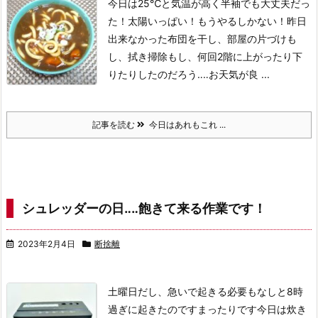
今日は25℃と気温が高く半袖でも大丈夫だっ
た！
太陽いっぱい！もうやるしかない！
昨日
出来なかった布団を干し、部屋の片づけも
し、拭き掃除もし、何回2階に上がったり下
りたりしたのだろう‥‥
お天気が良 ...
記事を読む
今日はあれもこれ ...
シュレッダーの日‥‥飽きて来る作業です！
2023年2月4日
断捨離
土曜日だし、急いで起きる必要もなしと8時
過ぎに起きたのです
まったりです
今日は炊き