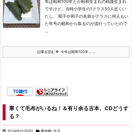
年は昭和100年とか
昭和生まれの戦後生まれ
ですけど、当時小学生の1クラス50人近くい
たし、 昭子や和子の名前がクラスに何人もい
た
年号の昭和から取るのが流行っていたので
...
記事を読む
今年は昭和100年… ...
寒くて毛布がいるね！＆有り余る古本、CDどうす
る？
2024年10月9日
断捨離
,
生活