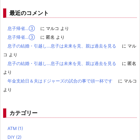
最近のコメント
息子帰省…③
に
マルコ
より
息子帰省…③
に
匿名
より
息子の結婚・引越し…息子は未来を見、親は過去を見る
に
マル
コ
より
息子の結婚・引越し…息子は未来を見、親は過去を見る
に
匿名
より
年金支給日＆夫はドジャーズの試合の事で頭一杯です
に
マルコ
より
カテゴリー
ATM
(1)
DIY
(2)