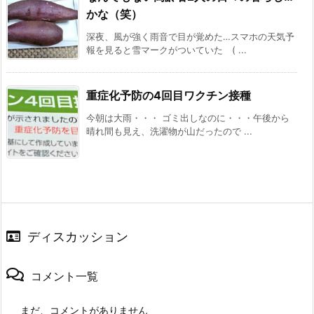
かな（笑）
深夜、風が強く雨音で目が覚めた…スマホの天気予
報を見ると雪マークがついていた ( ...
重症化予防の4回目ワクチン接種
今朝は大雨・・・ ゴミ出しなのに・・・午後から
晴れ間も見え、洗濯物が山だったので ...
ディスカッション
コメント一覧
まだ、コメントがありません