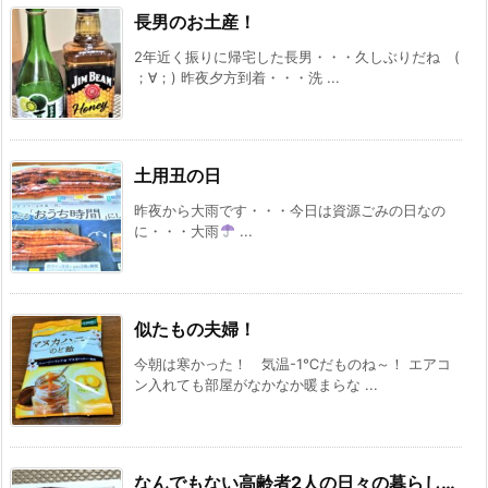
長男のお土産！
2年近く振りに帰宅した長男・・・久しぶりだね (
；∀；) 昨夜夕方到着・・・洗 ...
土用丑の日
昨夜から大雨です・・・今日は資源ごみの日なの
に・・・大雨
...
似たもの夫婦！
今朝は寒かった！ 気温-1℃だものね～！ エアコ
ン入れても部屋がなかなか暖まらな ...
なんでもない高齢者2人の日々の暮らし…