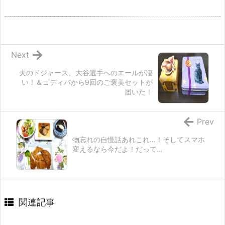
Next
夫のドジャース、大谷選手へのエールが凄
い！＆ゴディバから9回のご褒美セットが
届いた！
Prev
物忘れの自慢話あれこれ…！そしてスマホ
変えるなら今だよ！だって…
関連記事