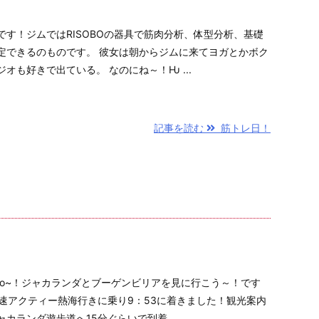
す！ジムではRISOBOの器具で筋肉分析、体型分析、基礎
定できるのものです。 彼女は朝からジムに来てヨガとかボク
オも好きで出ている。 なのにね～！Ƕ ...
記事を読む
筋トレ日！
go~！ジャカランダとブーゲンビリアを見に行こう～！です
速アクティー熱海行きに乗り9：53に着きました！観光案内
カランダ遊歩道へ15分ぐらいで到着 ...