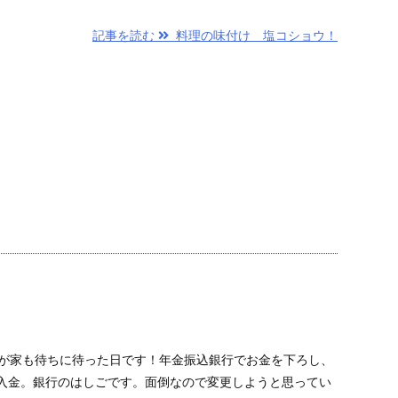
記事を読む
料理の味付け 塩コショウ！
家も待ちに待った日です！年金振込銀行でお金を下ろし、
入金。銀行のはしごです。面倒なので変更しようと思ってい