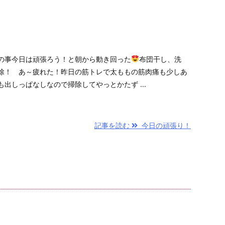
の事今日は頑張ろう！と朝から動き回った
布団干し、洗
除！ あ～疲れた！昨日の筋トレで太ももの筋肉痛も少しあ
出しっぱなしなので掃除してやっとかたず ...
記事を読む
今日の頑張り！