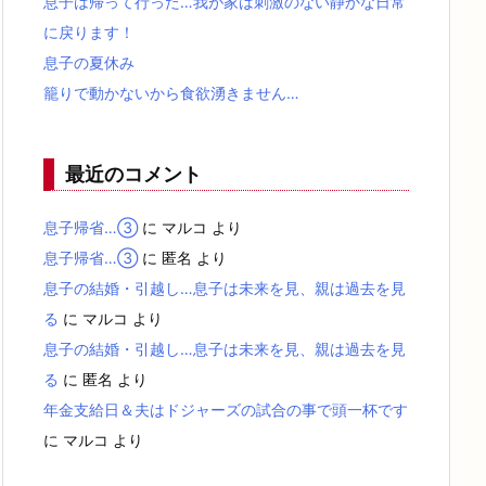
息子は帰って行った…我が家は刺激のない静かな日常
に戻ります！
息子の夏休み
籠りで動かないから食欲湧きません…
最近のコメント
息子帰省…③
に
マルコ
より
息子帰省…③
に
匿名
より
息子の結婚・引越し…息子は未来を見、親は過去を見
る
に
マルコ
より
息子の結婚・引越し…息子は未来を見、親は過去を見
る
に
匿名
より
年金支給日＆夫はドジャーズの試合の事で頭一杯です
に
マルコ
より