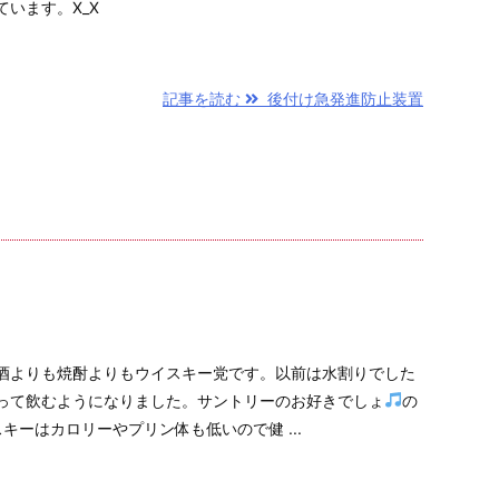
います。X_X
記事を読む
後付け急発進防止装置
酒よりも焼酎よりもウイスキー党です。以前は水割りでした
って飲むようになりました。サントリーのお好きでしょ
の
キーはカロリーやプリン体も低いので健 ...