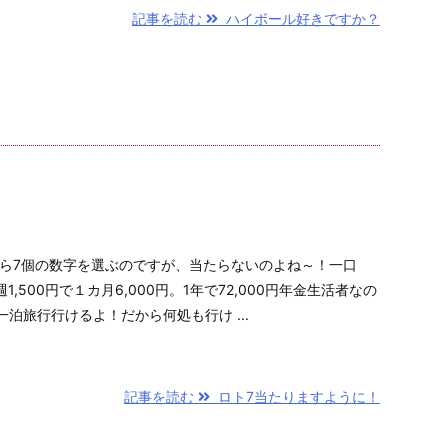
記事を読む
ハイボール好きですか？
から7個の数字を選ぶのですが、当たらないのよね～！一口
,500円で１カ月6,000円。1年で72,000円年金生活者なの
泊旅行行けるよ！だから何処も行け ...
記事を読む
ロト7当たりますように！