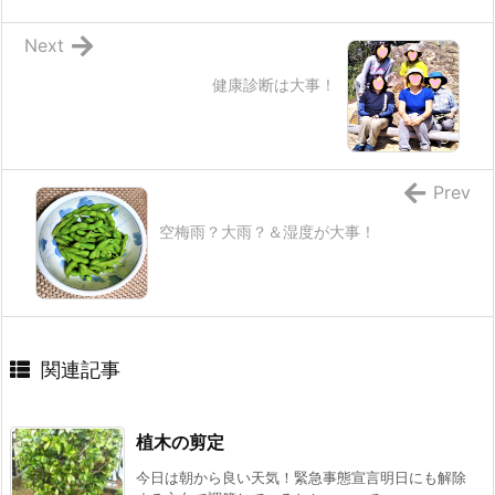
Next
健康診断は大事！
Prev
空梅雨？大雨？＆湿度が大事！
関連記事
植木の剪定
今日は朝から良い天気！緊急事態宣言明日にも解除