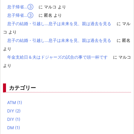
息子帰省…③
に
マルコ
より
息子帰省…③
に
匿名
より
息子の結婚・引越し…息子は未来を見、親は過去を見る
に
マル
コ
より
息子の結婚・引越し…息子は未来を見、親は過去を見る
に
匿名
より
年金支給日＆夫はドジャーズの試合の事で頭一杯です
に
マルコ
より
カテゴリー
ATM
(1)
DIY
(2)
DIY
(1)
DM
(1)