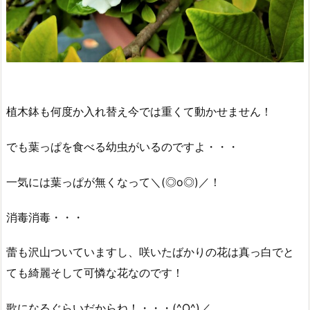
植木鉢も何度か入れ替え今では重くて動かせません！
でも葉っぱを食べる幼虫がいるのですよ・・・
一気には葉っぱが無くなって＼(◎o◎)／！
消毒消毒・・・
蕾も沢山ついていますし、咲いたばかりの花は真っ白でと
ても綺麗そして可憐な花なのです！
歌になるぐらいだからね！・・・(^O^)／