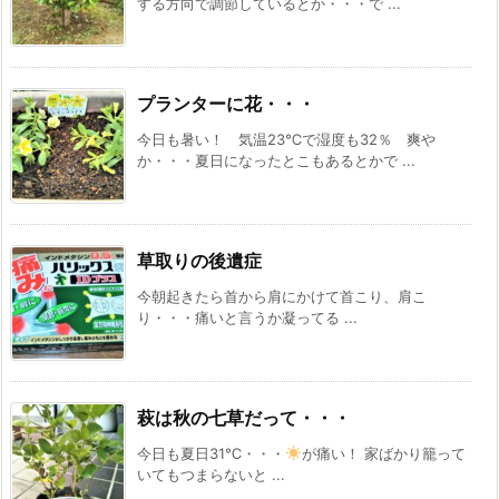
する方向で調節しているとか・・・で ...
プランターに花・・・
今日も暑い！ 気温23℃で湿度も32％ 爽や
か・・・夏日になったとこもあるとかで ...
草取りの後遺症
今朝起きたら首から肩にかけて首こり、肩こ
り・・・痛いと言うか凝ってる ...
萩は秋の七草だって・・・
今日も夏日31℃・・・
が痛い！ 家ばかり籠って
いてもつまらないと ...