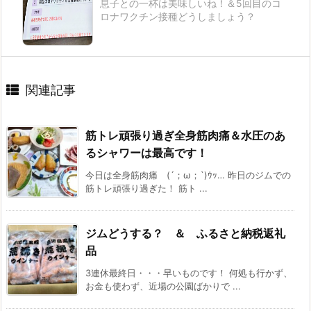
息子との一杯は美味しいね！＆5回目のコ
ロナワクチン接種どうしましょう？
関連記事
筋トレ頑張り過ぎ全身筋肉痛＆水圧のあ
るシャワーは最高です！
今日は全身筋肉痛 (´；ω；`)ｳｯ… 昨日のジムでの
筋トレ頑張り過ぎた！ 筋ト ...
ジムどうする？ ＆ ふるさと納税返礼
品
3連休最終日・・・早いものです！ 何処も行かず、
お金も使わず、近場の公園ばかりで ...