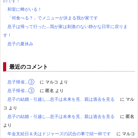
のです！
和室に蝉がいる！
「何食べる？」でメニューが決まる我が家です
息子は帰って行った…我が家は刺激のない静かな日常に戻りま
す！
息子の夏休み
最近のコメント
息子帰省…③
に
マルコ
より
息子帰省…③
に
匿名
より
息子の結婚・引越し…息子は未来を見、親は過去を見る
に
マル
コ
より
息子の結婚・引越し…息子は未来を見、親は過去を見る
に
匿名
より
年金支給日＆夫はドジャーズの試合の事で頭一杯です
に
マルコ