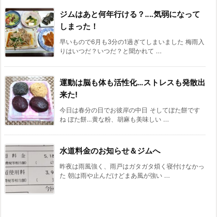
ジムはあと何年行ける？‥‥気弱になって
しまった！
早いもので6月も3分の1過ぎてしまいました 梅雨入
りはいつだ？いつだ？と聞かれて ...
運動は脳も体も活性化…ストレスも発散出
来た!
今日は春分の日でお彼岸の中日 そしてぼた餅です
ね ぼた餅…黄な粉、胡麻も美味しい ...
水道料金のお知らせ＆ジムへ
昨夜は雨風強く、雨戸はガタガタ煩く寝付けなかっ
た 朝は雨や止んだけどまあ風が強い ...