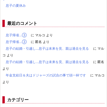
息子の夏休み
最近のコメント
息子帰省…③
に
マルコ
より
息子帰省…③
に
匿名
より
息子の結婚・引越し…息子は未来を見、親は過去を見る
に
マル
コ
より
息子の結婚・引越し…息子は未来を見、親は過去を見る
に
匿名
より
年金支給日＆夫はドジャーズの試合の事で頭一杯です
に
マルコ
より
カテゴリー