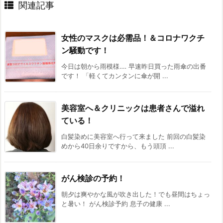
関連記事
女性のマスクは必需品！＆コロナワクチ
ン騒動です！
今日は朝から雨模様‥‥ 早速昨日買った雨傘の出番
です！ 「軽くてカンタンに傘が開 ...
美容室へ＆クリニックは患者さんで溢れ
ている！
白髪染めに美容室へ行って来ました 前回の白髪染
めから40日余りですから、もう頭頂 ...
がん検診の予約！
朝夕は爽やかな風が吹き出した！でも昼間はちょっ
と暑い！ がん検診予約 息子の健康 ...