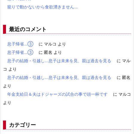
籠りで動かないから食欲湧きません…
最近のコメント
息子帰省…③
に
マルコ
より
息子帰省…③
に
匿名
より
息子の結婚・引越し…息子は未来を見、親は過去を見る
に
マル
コ
より
息子の結婚・引越し…息子は未来を見、親は過去を見る
に
匿名
より
年金支給日＆夫はドジャーズの試合の事で頭一杯です
に
マルコ
より
カテゴリー