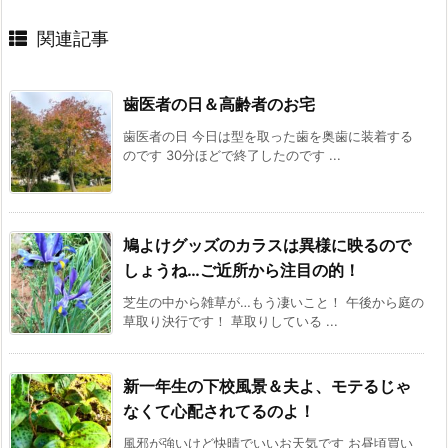
関連記事
歯医者の日＆高齢者のお宅
歯医者の日 今日は型を取った歯を奥歯に装着する
のです 30分ほどで終了したのです ...
鳩よけグッズのカラスは異様に映るので
しょうね…ご近所から注目の的！
芝生の中から雑草が…もう凄いこと！ 午後から庭の
草取り決行です！ 草取りしている ...
新一年生の下校風景＆夫よ、モテるじゃ
なくて心配されてるのよ！
風邪が強いけど快晴でいいお天気です お昼頃買い