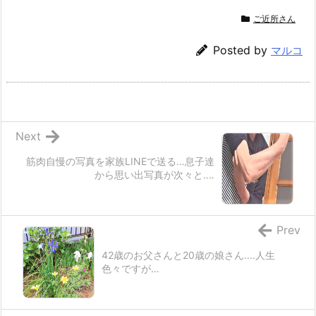
ご近所さん
Posted by
マルコ
Next
筋肉自慢の写真を家族LINEで送る…息子達
から思い出写真が次々と‥‥
Prev
42歳のお父さんと20歳の娘さん‥‥人生
色々ですが…