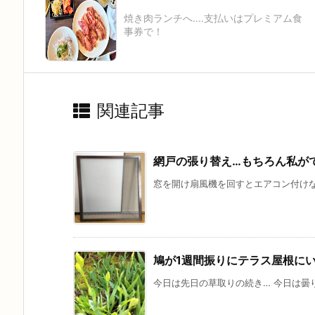
焼き肉ランチへ‥‥支払いはプレミアム食
事券で！
関連記事
網戸の張り替え…もちろん私が
窓を開け扇風機を回すとエアコン付けなく
鳩が1週間振りにテラス屋根に
今日は先日の草取りの続き… 今日は曇り