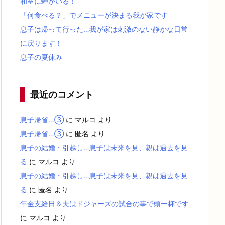
和室に蝉がいる！
「何食べる？」でメニューが決まる我が家です
息子は帰って行った…我が家は刺激のない静かな日常
に戻ります！
息子の夏休み
最近のコメント
息子帰省…③
に
マルコ
より
息子帰省…③
に
匿名
より
息子の結婚・引越し…息子は未来を見、親は過去を見
る
に
マルコ
より
息子の結婚・引越し…息子は未来を見、親は過去を見
る
に
匿名
より
年金支給日＆夫はドジャーズの試合の事で頭一杯です
に
マルコ
より