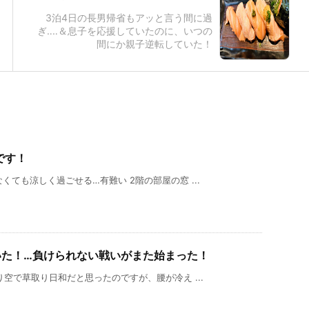
3泊4日の長男帰省もアッと言う間に過
ぎ‥‥＆息子を応援していたのに、いつの
間にか親子逆転していた！
です！
ても涼しく過ごせる…有難い 2階の部屋の窓 ...
いた！…負けられない戦いがまた始まった！
空で草取り日和だと思ったのですが、腰が冷え ...