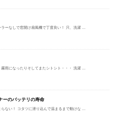
ーなしで窓開け扇風機で丁度良い！ 只、洗濯 ...
雨になったりそしてまたシトシト・・・ 洗濯 ...
ナーのバッテリの寿命
ない！ コタツに潜り込んで温まるまで動けな ...