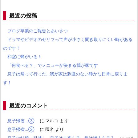
最近の投稿
ブログ卒業のご報告とあいさつ
ドラマやビデオのセリフって声が小さく聞き取りにくい時がある
のです！
和室に蝉がいる！
「何食べる？」でメニューが決まる我が家です
息子は帰って行った…我が家は刺激のない静かな日常に戻りま
す！
最近のコメント
息子帰省…③
に
マルコ
より
息子帰省…③
に
匿名
より
息子の結婚・引越し…息子は未来を見、親は過去を見る
に
マル