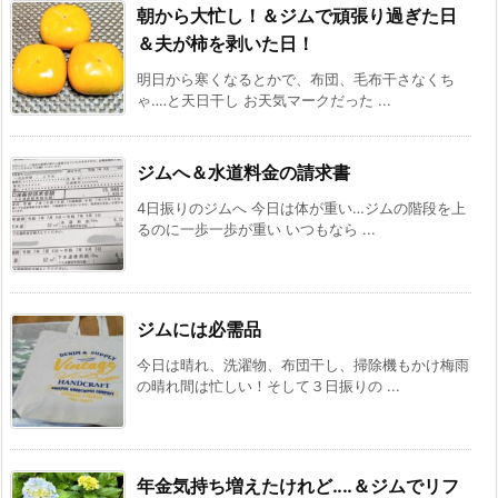
朝から大忙し！＆ジムで頑張り過ぎた日
＆夫が柿を剥いた日！
明日から寒くなるとかで、布団、毛布干さなくち
ゃ‥‥と天日干し お天気マークだった ...
ジムへ＆水道料金の請求書
4日振りのジムへ 今日は体が重い…ジムの階段を上
るのに一歩一歩が重い いつもなら ...
ジムには必需品
今日は晴れ、洗濯物、布団干し、掃除機もかけ梅雨
の晴れ間は忙しい！そして３日振りの ...
年金気持ち増えたけれど‥‥＆ジムでリフ