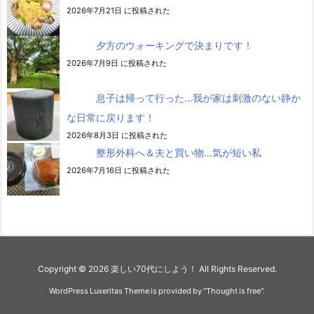
2026年7月21日 に投稿された
夕方のウォーキングで決まりです！
2026年7月9日 に投稿された
息子は帰って行った…我が家は刺激のない静か
な日常に戻ります！
2026年8月3日 に投稿された
整形外科へ＆夫と買い物…気が短い私
2026年7月16日 に投稿された
Copyright ©
2026
楽しい70代にしよう！
All Rights Reserved.
WordPress Luxeritas Theme is provided by "
Thought is free
".