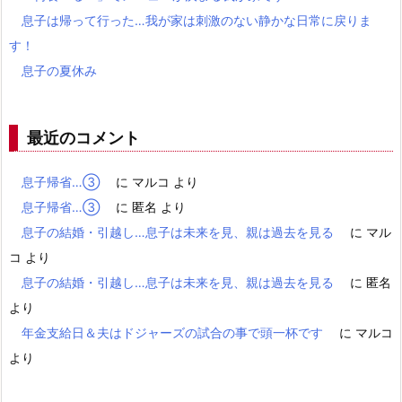
息子は帰って行った…我が家は刺激のない静かな日常に戻りま
す！
息子の夏休み
最近のコメント
息子帰省…③
に
マルコ
より
息子帰省…③
に
匿名
より
息子の結婚・引越し…息子は未来を見、親は過去を見る
に
マル
コ
より
息子の結婚・引越し…息子は未来を見、親は過去を見る
に
匿名
より
年金支給日＆夫はドジャーズの試合の事で頭一杯です
に
マルコ
より