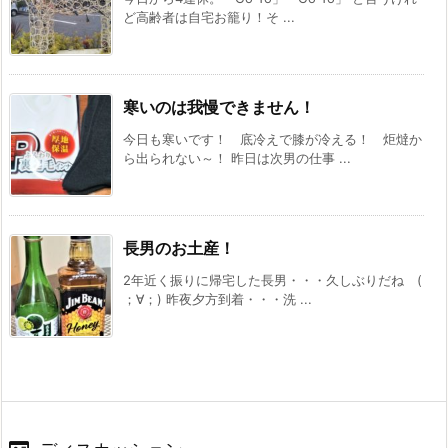
ど高齢者は自宅お籠り！そ ...
寒いのは我慢できません！
今日も寒いです！ 底冷えで膝が冷える！ 炬燵か
ら出られない～！ 昨日は次男の仕事 ...
長男のお土産！
2年近く振りに帰宅した長男・・・久しぶりだね (
；∀；) 昨夜夕方到着・・・洗 ...