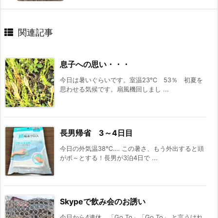
関連記事
息子への思い・・・
今日は暑いぐらいです。室温23℃ 53％ 初夏を
思わせる気候です。扇風機回しまし ...
長男帰省 3～4日目
今日の外気温38℃‥‥ この暑さ、もう外出すると頭
がボ～とする！長男が3泊4日で ...
Skypeで飲み会のお誘い
今日から4連休。「Go To」「Go To」 と言うけれ