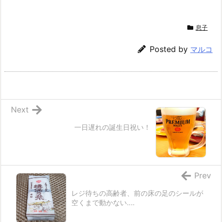
息子
Posted by
マルコ
Next
一日遅れの誕生日祝い！
Prev
レジ待ちの高齢者、前の床の足のシールが
空くまで動かない‥‥