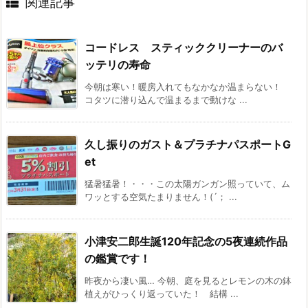
関連記事
コードレス スティッククリーナーのバ
ッテリの寿命
今朝は寒い！暖房入れてもなかなか温まらない！
コタツに潜り込んで温まるまで動けな ...
久し振りのガスト＆プラチナパスポートG
et
猛暑猛暑！・・・この太陽ガンガン照っていて、ム
ワッとする空気たまりません！(´； ...
小津安二郎生誕120年記念の5夜連続作品
の鑑賞です！
昨夜から凄い風… 今朝、庭を見るとレモンの木の鉢
植えがひっくり返っていた！ 結構 ...