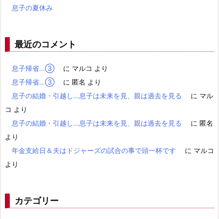
息子の夏休み
最近のコメント
息子帰省…③
に
マルコ
より
息子帰省…③
に
匿名
より
息子の結婚・引越し…息子は未来を見、親は過去を見る
に
マル
コ
より
息子の結婚・引越し…息子は未来を見、親は過去を見る
に
匿名
より
年金支給日＆夫はドジャーズの試合の事で頭一杯です
に
マルコ
より
カテゴリー