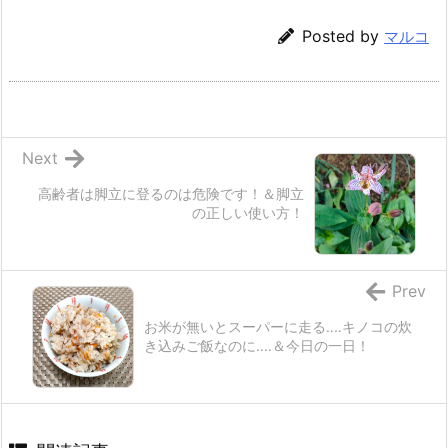
Posted by
マルコ
Next
高齢者は脚立に登るのは危険です！＆脚立
の正しい使い方！
Prev
お米が無いとスーパーに走る‥‥キノコの炊
き込みご飯なのに‥‥＆今日の一日！