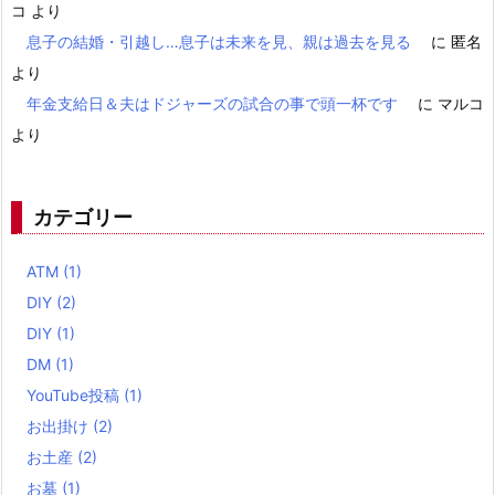
コ
より
息子の結婚・引越し…息子は未来を見、親は過去を見る
に
匿名
より
年金支給日＆夫はドジャーズの試合の事で頭一杯です
に
マルコ
より
カテゴリー
ATM
(1)
DIY
(2)
DIY
(1)
DM
(1)
YouTube投稿
(1)
お出掛け
(2)
お土産
(2)
お墓
(1)