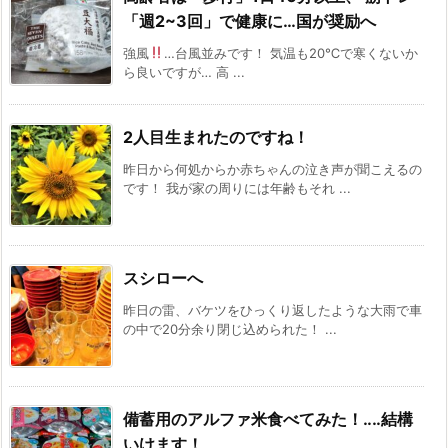
「週2~3回」で健康に…国が奨励へ
強風
…台風並みです！ 気温も20℃で寒くないか
ら良いですが… 高 ...
2人目生まれたのですね！
昨日から何処からか赤ちゃんの泣き声が聞こえるの
です！ 我が家の周りには年齢もそれ ...
スシローへ
昨日の雷、バケツをひっくり返したような大雨で車
の中で20分余り閉じ込められた！ ...
備蓄用のアルファ米食べてみた！‥‥結構
いけます！