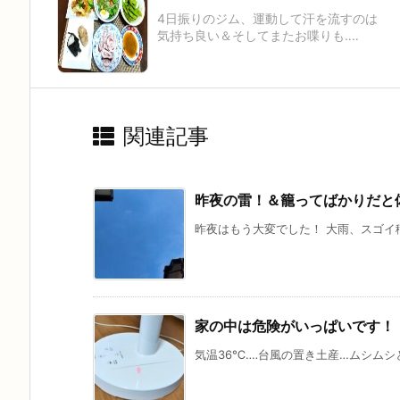
4日振りのジム、運動して汗を流すのは
気持ち良い＆そしてまたお喋りも‥‥
関連記事
昨夜の雷！＆籠ってばかりだと
昨夜はもう大変でした！ 大雨、スゴイ稲
家の中は危険がいっぱいです！
気温36℃‥‥台風の置き土産…ムシムシと