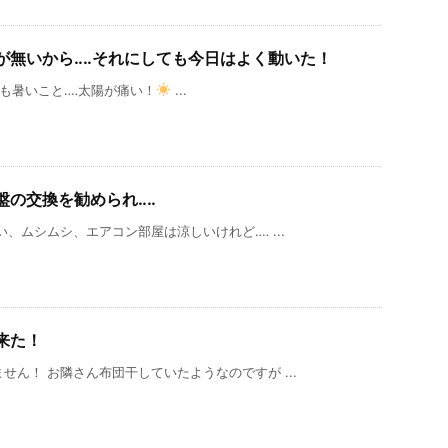
が無いから‥‥それにしても今日はよく動いた！
も暑いこと‥‥太陽が痛い！
...
盤の交換を勧められ‥‥
、ムシムシ、エアコン部屋は涼しいけれど‥‥ ...
来た！
ん！ お隣さん布団干していたようなのですが ...