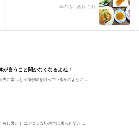
車の話‥‥あれ これ
体が言うこと聞かなくなるよね！
光に雷‥‥もう我が家を狙っているかのように ...
蒸し暑い！ エアコンない所では居られない ...