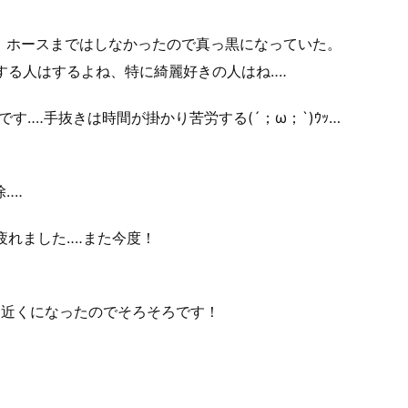
、ホースまではしなかったので真っ黒になっていた。
する人はするよね、特に綺麗好きの人はね‥‥
す‥‥手抜きは時間が掛かり苦労する(´；ω；`)ｳｯ…
‥‥
疲れました‥‥また今度！
月近くになったのでそろそろです！