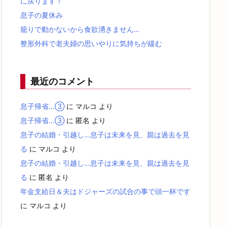
に戻ります！
息子の夏休み
籠りで動かないから食欲湧きません…
整形外科で老夫婦の思いやりに気持ちが緩む
最近のコメント
息子帰省…③
に
マルコ
より
息子帰省…③
に
匿名
より
息子の結婚・引越し…息子は未来を見、親は過去を見
る
に
マルコ
より
息子の結婚・引越し…息子は未来を見、親は過去を見
る
に
匿名
より
年金支給日＆夫はドジャーズの試合の事で頭一杯です
に
マルコ
より