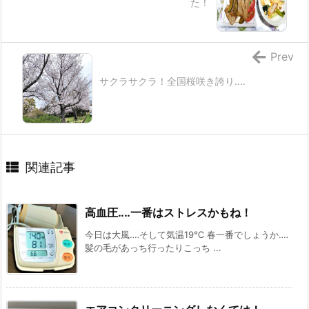
た！
Prev
サクラサクラ！全国桜咲き誇り‥‥
関連記事
高血圧‥‥一番はストレスかもね！
今日は大風‥‥そして気温19℃ 春一番でしょうか‥‥
髪の毛があっち行ったりこっち ...