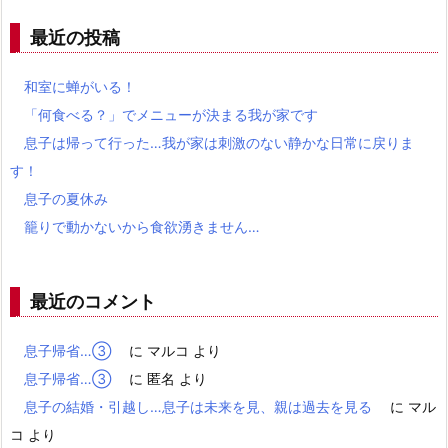
最近の投稿
和室に蝉がいる！
「何食べる？」でメニューが決まる我が家です
息子は帰って行った…我が家は刺激のない静かな日常に戻りま
す！
息子の夏休み
籠りで動かないから食欲湧きません…
最近のコメント
息子帰省…③
に
マルコ
より
息子帰省…③
に
匿名
より
息子の結婚・引越し…息子は未来を見、親は過去を見る
に
マル
コ
より