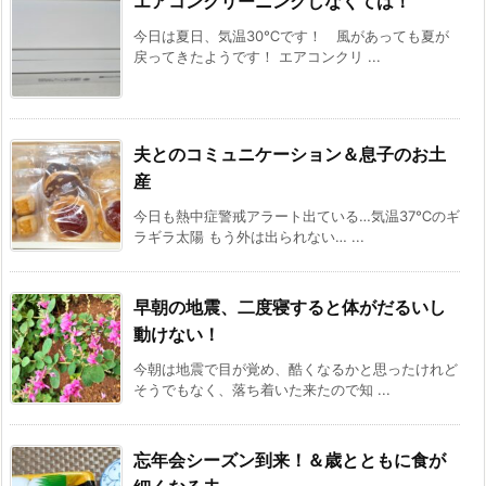
エアコンクリーニングしなくては！
今日は夏日、気温30℃です！ 風があっても夏が
戻ってきたようです！ エアコンクリ ...
夫とのコミュニケーション＆息子のお土
産
今日も熱中症警戒アラート出ている…気温37℃のギ
ラギラ太陽 もう外は出られない… ...
早朝の地震、二度寝すると体がだるいし
動けない！
今朝は地震で目が覚め、酷くなるかと思ったけれど
そうでもなく、落ち着いた来たので知 ...
忘年会シーズン到来！＆歳とともに食が