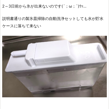
2～3日前から氷が出来ないのです(´；ω；`)ｳｯ…
説明書通りの製氷皿掃除の自動洗浄セットしても水が貯水
ケースに落ちて来ない