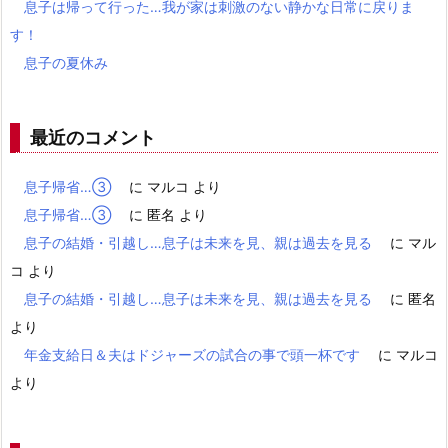
息子は帰って行った…我が家は刺激のない静かな日常に戻りま
す！
息子の夏休み
最近のコメント
息子帰省…③
に
マルコ
より
息子帰省…③
に
匿名
より
息子の結婚・引越し…息子は未来を見、親は過去を見る
に
マル
コ
より
息子の結婚・引越し…息子は未来を見、親は過去を見る
に
匿名
より
年金支給日＆夫はドジャーズの試合の事で頭一杯です
に
マルコ
より