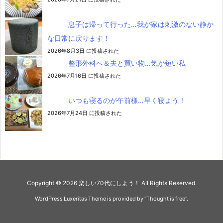
息子は帰って行った…我が家は刺激のない静か
な日常に戻ります！
2026年8月3日 に投稿された
整形外科へ＆夫と買い物…気が短い私
2026年7月16日 に投稿された
いつも寝るのが午前様…早く寝よう！
2026年7月24日 に投稿された
Copyright ©
2026
楽しい70代にしよう！
All Rights Reserved.
WordPress Luxeritas Theme is provided by "
Thought is free
".