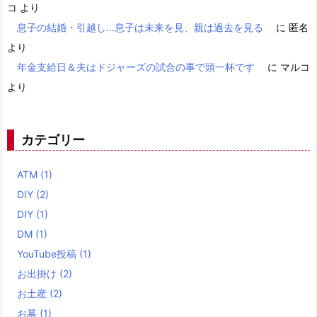
コ
より
息子の結婚・引越し…息子は未来を見、親は過去を見る
に
匿名
より
年金支給日＆夫はドジャーズの試合の事で頭一杯です
に
マルコ
より
カテゴリー
ATM
(1)
DIY
(2)
DIY
(1)
DM
(1)
YouTube投稿
(1)
お出掛け
(2)
お土産
(2)
お墓
(1)