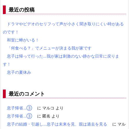
最近の投稿
ドラマやビデオのセリフって声が小さく聞き取りにくい時がある
のです！
和室に蝉がいる！
「何食べる？」でメニューが決まる我が家です
息子は帰って行った…我が家は刺激のない静かな日常に戻りま
す！
息子の夏休み
最近のコメント
息子帰省…③
に
マルコ
より
息子帰省…③
に
匿名
より
息子の結婚・引越し…息子は未来を見、親は過去を見る
に
マル