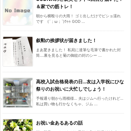
＆家での筋トレ！
朝から横殴りの大雨！ ゴミ出しだけでビショ濡れ
です (´；ω；`)ｳｩｩ GOD ...
叙勲の挨拶状が届きました！
まあ驚きました！ 私宛に達筆な毛筆で書かれた封
筒‥‥裏を見ると菊の御紋の封のシー ...
高校入試合格発表の日…友は入学祝にひな
祭りのお祝いに大忙しでしょう！
予報通り朝から雨模様… 夫はジムへ行ったけれど…
私は買い物も行かなくちゃ、ジム ...
お祝い金あるあるの話