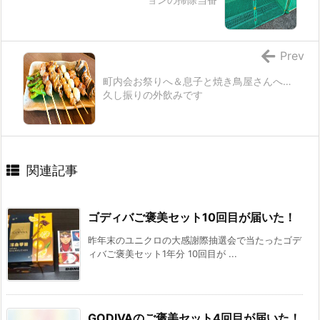
Prev
町内会お祭りへ＆息子と焼き鳥屋さんへ…
久し振りの外飲みです
関連記事
ゴディバご褒美セット10回目が届いた！
昨年末のユニクロの大感謝際抽選会で当たったゴデ
ィバご褒美セット1年分 10回目が ...
GODIVAのご褒美セット4回目が届いた！