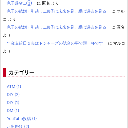
息子帰省…③
に
匿名
より
息子の結婚・引越し…息子は未来を見、親は過去を見る
に
マル
コ
より
息子の結婚・引越し…息子は未来を見、親は過去を見る
に
匿名
より
年金支給日＆夫はドジャーズの試合の事で頭一杯です
に
マルコ
より
カテゴリー
ATM
(1)
DIY
(2)
DIY
(1)
DM
(1)
YouTube投稿
(1)
お出掛け
(2)