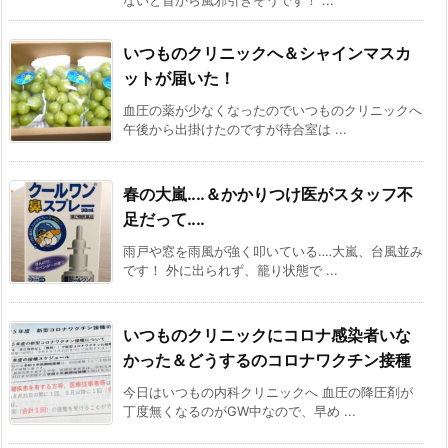
ないと首から風邪引きそうです！ ...
いつものクリニックへ＆シャインマスカ
ットが届いた！
血圧の薬が少なくなったのでいつものクリニックへ
午後から出掛けたのですが待合室は ...
春の大嵐‥‥＆かかりつけ医がスタッフ不
足だって‥‥
雨戸や窓を雨風が強く叩いている‥‥大嵐、台風並み
です！ 外に出られず、籠り状態で ...
いつものクリニックにコロナ感染者いな
かった＆どうするのコロナワクチン接種
今日はいつもの内科クリニックへ 血圧の降圧剤が
丁度無くなるのがGW中なので、早め ...