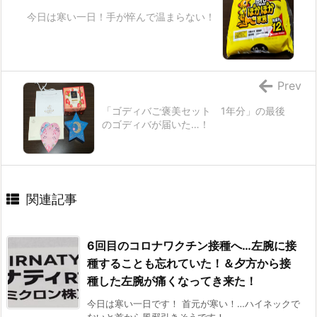
今日は寒い一日！手が悴んで温まらない！
Prev
「ゴディバご褒美セット 1年分」の最後
のゴディバが届いた…！
関連記事
6回目のコロナワクチン接種へ…左腕に接
種することも忘れていた！＆夕方から接
種した左腕が痛くなってき来た！
今日は寒い一日です！ 首元が寒い！…ハイネックで