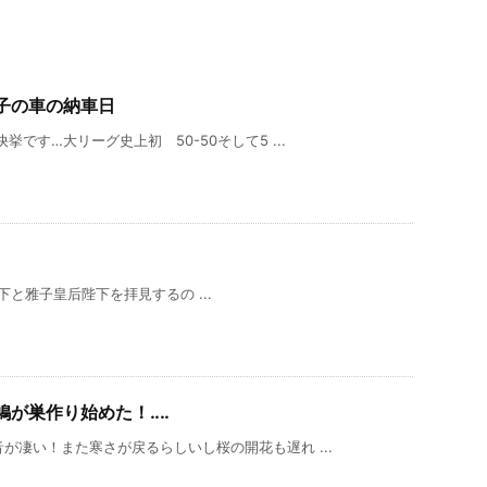
子の車の納車日
です…大リーグ史上初 50-50そして5 ...
雅子皇后陛下を拝見するの ...
鳩が巣作り始めた！‥‥
が凄い！また寒さが戻るらしいし桜の開花も遅れ ...