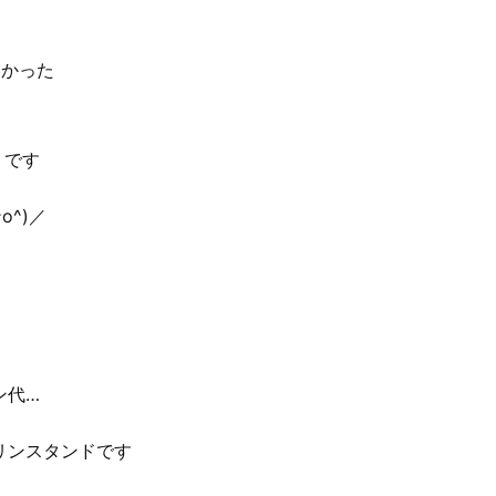
すかった
うです
^)／
ン代…
リンスタンドです