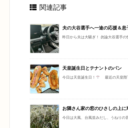
関連記事
夫の大谷選手へ一途の応援＆息
昨日から夫は大騒ぎ！ 勿論大谷選手の快挙
天皇誕生日とテナントのパン
今日は天皇誕生日！
最近の天皇陛下と
お隣さん家の窓のひさしの上に
今日は大風、台風並みだし、うねりの音