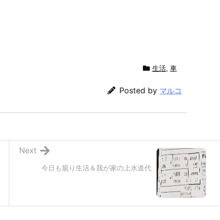
生活
,
車
Posted by
マルコ
Next
今日も籠り生活＆我が家の上水道代