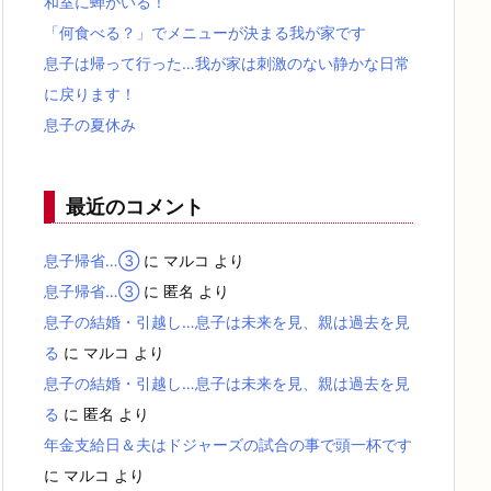
和室に蝉がいる！
「何食べる？」でメニューが決まる我が家です
息子は帰って行った…我が家は刺激のない静かな日常
に戻ります！
息子の夏休み
最近のコメント
息子帰省…③
に
マルコ
より
息子帰省…③
に
匿名
より
息子の結婚・引越し…息子は未来を見、親は過去を見
る
に
マルコ
より
息子の結婚・引越し…息子は未来を見、親は過去を見
る
に
匿名
より
年金支給日＆夫はドジャーズの試合の事で頭一杯です
に
マルコ
より