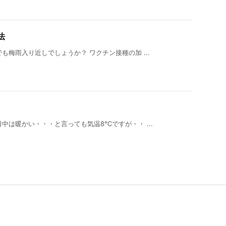
法
梅雨入り近しでしょうか？ ワクチン接種の加 ...
中は暖かい・・・と言っても気温8℃ですが・・ ...