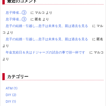
最近のコメント
息子帰省…③
に
マルコ
より
息子帰省…③
に
匿名
より
息子の結婚・引越し…息子は未来を見、親は過去を見る
に
マル
コ
より
息子の結婚・引越し…息子は未来を見、親は過去を見る
に
匿名
より
年金支給日＆夫はドジャーズの試合の事で頭一杯です
に
マルコ
より
カテゴリー
ATM
(1)
DIY
(2)
DIY
(1)