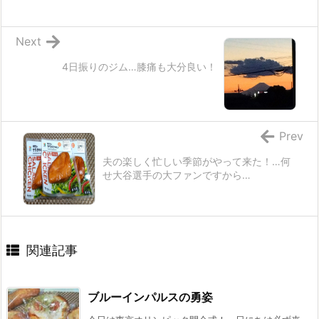
Next
4日振りのジム…膝痛も大分良い！
Prev
夫の楽しく忙しい季節がやって来た！…何
せ大谷選手の大ファンですから…
関連記事
ブルーインパルスの勇姿