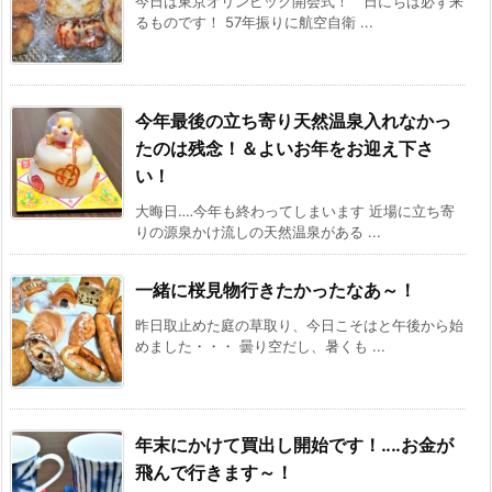
今日は東京オリンピック開会式！ 日にちは必ず来
るものです！ 57年振りに航空自衛 ...
今年最後の立ち寄り天然温泉入れなかっ
たのは残念！＆よいお年をお迎え下さ
い！
大晦日‥‥今年も終わってしまいます 近場に立ち寄
りの源泉かけ流しの天然温泉がある ...
一緒に桜見物行きたかったなあ～！
昨日取止めた庭の草取り、今日こそはと午後から始
めました・・・ 曇り空だし、暑くも ...
年末にかけて買出し開始です！‥‥お金が
飛んで行きます～！