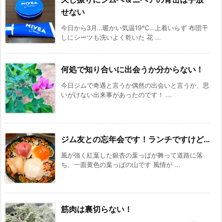
せない
今日から3月…暖かい気温19℃…上着いらず 布団干
しにシーツも洗いよく乾いた 花 ...
何処で知り合いに出会うか分からない！
今日ジムで奇遇と言うか偶然の出会いと言うか、思
いがけない出来事があったのです！ ...
ジム友との忘年会です！ランチですけど…
風が強く紅葉した銀杏の葉っぱが舞って道路に落
ち、一面黄色の葉っぱの山です 風情が ...
筋肉は裏切らない！