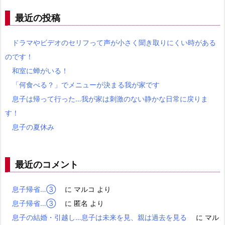
最近の投稿
ドラマやビデオのセリフって声が小さく聞き取りにくい時がある
のです！
和室に蝉がいる！
「何食べる？」でメニューが決まる我が家です
息子は帰って行った…我が家は刺激のない静かな日常に戻りま
す！
息子の夏休み
最近のコメント
息子帰省…③
に
マルコ
より
息子帰省…③
に
匿名
より
息子の結婚・引越し…息子は未来を見、親は過去を見る
に
マル