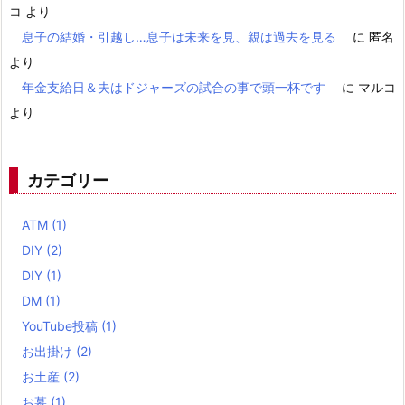
コ
より
息子の結婚・引越し…息子は未来を見、親は過去を見る
に
匿名
より
年金支給日＆夫はドジャーズの試合の事で頭一杯です
に
マルコ
より
カテゴリー
ATM
(1)
DIY
(2)
DIY
(1)
DM
(1)
YouTube投稿
(1)
お出掛け
(2)
お土産
(2)
お墓
(1)