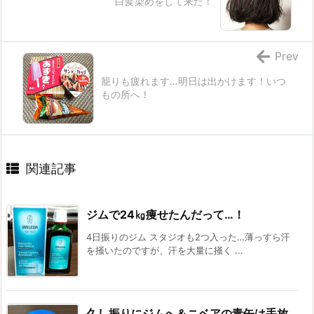
白髪染めをして来た！
Prev
籠りも疲れます…明日は出かけます！いつ
もの所へ！
関連記事
ジムで24㎏痩せたんだって…！
4日振りのジム スタジオも2つ入った…薄っすら汗
を掻いたのですが、汗を大量に掻く ...
久し振りにジムへ＆ニベアの青缶は手放