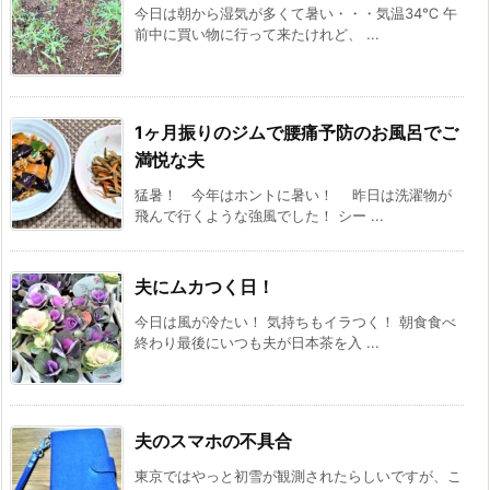
今日は朝から湿気が多くて暑い・・・気温34℃ 午
前中に買い物に行って来たけれど、 ...
1ヶ月振りのジムで腰痛予防のお風呂でご
満悦な夫
猛暑！ 今年はホントに暑い！ 昨日は洗濯物が
飛んで行くような強風でした！ シー ...
夫にムカつく日！
今日は風が冷たい！ 気持ちもイラつく！ 朝食食べ
終わり最後にいつも夫が日本茶を入 ...
夫のスマホの不具合
東京ではやっと初雪が観測されたらしいですが、こ