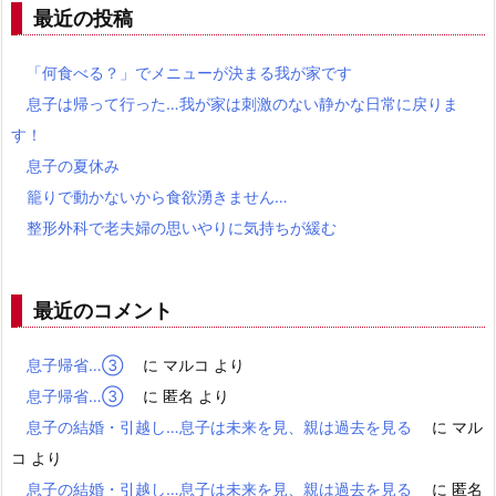
最近の投稿
「何食べる？」でメニューが決まる我が家です
息子は帰って行った…我が家は刺激のない静かな日常に戻りま
す！
息子の夏休み
籠りで動かないから食欲湧きません…
整形外科で老夫婦の思いやりに気持ちが緩む
最近のコメント
息子帰省…③
に
マルコ
より
息子帰省…③
に
匿名
より
息子の結婚・引越し…息子は未来を見、親は過去を見る
に
マル
コ
より
息子の結婚・引越し…息子は未来を見、親は過去を見る
に
匿名