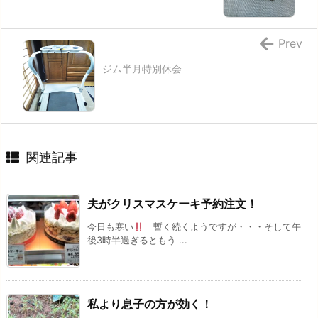
Prev
ジム半月特別休会
関連記事
夫がクリスマスケーキ予約注文！
今日も寒い
暫く続くようですが・・・そして午
後3時半過ぎるともう ...
私より息子の方が効く！