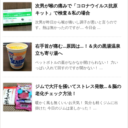
次男が喉の痛みで「コロナウイルス抗原
キット」で検査＆私の場合
次男が昨日から喉が痛いし調子が悪いと言うので
す。熱は無かったのですが‥‥ 今日会 ...
右手首が痛む…原因は…！＆夫の黒湯温泉
立ち寄り湯へ
ペットボトルの蓋がなかなか開けられない！ 力い
っぱい入れて回すのですが開かない！ ...
ジムで大汗を掻いてストレス発散…＆脳の
老化チェック方法！
暖かく風も無くいいお天気！ 気分も軽くジムに出
掛けた 今日のジムは楽しかった！ ...