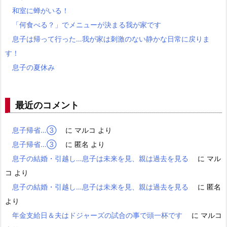
和室に蝉がいる！
「何食べる？」でメニューが決まる我が家です
息子は帰って行った…我が家は刺激のない静かな日常に戻りま
す！
息子の夏休み
最近のコメント
息子帰省…③
に
マルコ
より
息子帰省…③
に
匿名
より
息子の結婚・引越し…息子は未来を見、親は過去を見る
に
マル
コ
より
息子の結婚・引越し…息子は未来を見、親は過去を見る
に
匿名
より
年金支給日＆夫はドジャーズの試合の事で頭一杯です
に
マルコ