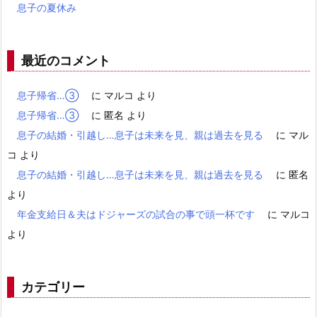
息子の夏休み
最近のコメント
息子帰省…③
に
マルコ
より
息子帰省…③
に
匿名
より
息子の結婚・引越し…息子は未来を見、親は過去を見る
に
マル
コ
より
息子の結婚・引越し…息子は未来を見、親は過去を見る
に
匿名
より
年金支給日＆夫はドジャーズの試合の事で頭一杯です
に
マルコ
より
カテゴリー