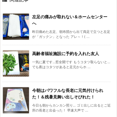
左足の痛みが取れない＆ホームセンター
へ
昨日痛めた左足、朝布団から出て両足で立つと左足
が「ガックン」となった アレ～！( ...
高齢者福祉施設に予約を入れた友人
一気に夏です…窓全開です もうコタツ取らないと…
でも夜はコタツがあると足元からホ ...
今朝はパワフルな長老に元気付けられ
た！＆残暑見舞い出しそびれた！
今日も朝からカンカン照り… ゴミ出しに出るとご近
所の長老と出会った！ 早速大声で ...