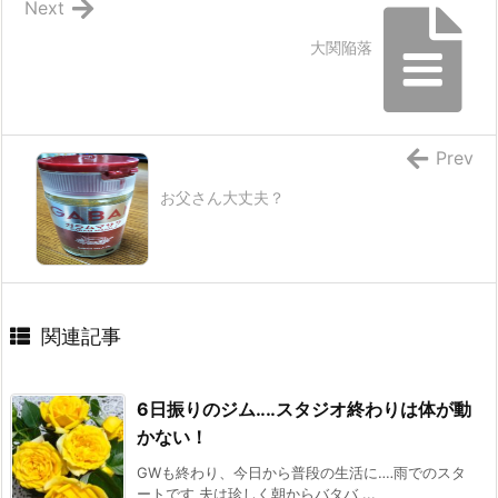
Next
大関陥落
Prev
お父さん大丈夫？
関連記事
6日振りのジム‥‥スタジオ終わりは体が動
かない！
GWも終わり、今日から普段の生活に‥‥雨でのスタ
ートです 夫は珍しく朝からバタバ ...