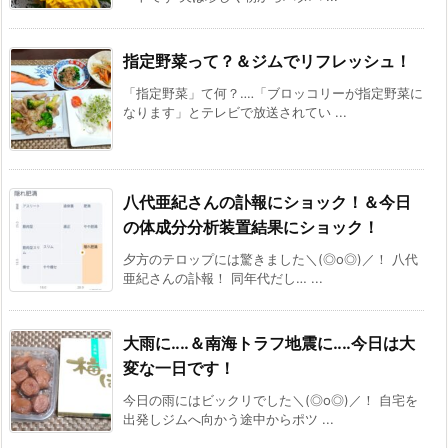
指定野菜って？＆ジムでリフレッシュ！
「指定野菜」て何？‥‥「ブロッコリーが指定野菜に
なります」とテレビで放送されてい ...
八代亜紀さんの訃報にショック！＆今日
の体成分分析装置結果にショック！
夕方のテロップには驚きました＼(◎o◎)／！ 八代
亜紀さんの訃報！ 同年代だし… ...
大雨に‥‥＆南海トラフ地震に‥‥今日は大
変な一日です！
今日の雨にはビックリでした＼(◎o◎)／！ 自宅を
出発しジムへ向かう途中からポツ ...