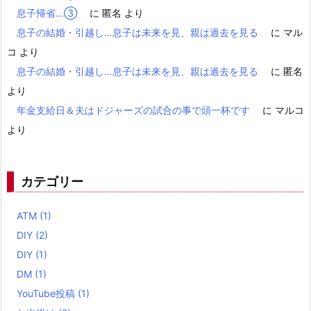
息子帰省…③
に
匿名
より
息子の結婚・引越し…息子は未来を見、親は過去を見る
に
マル
コ
より
息子の結婚・引越し…息子は未来を見、親は過去を見る
に
匿名
より
年金支給日＆夫はドジャーズの試合の事で頭一杯です
に
マルコ
より
カテゴリー
ATM
(1)
DIY
(2)
DIY
(1)
DM
(1)
YouTube投稿
(1)