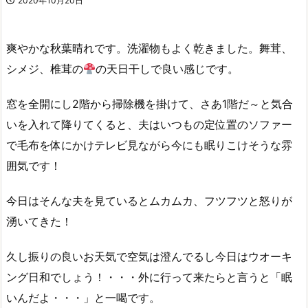
2020年10月20日
爽やかな秋葉晴れです。洗濯物もよく乾きました。舞茸、
シメジ、椎茸の
の天日干しで良い感じです。
窓を全開にし2階から掃除機を掛けて、さあ1階だ～と気合
いを入れて降りてくると、夫はいつもの定位置のソファー
で毛布を体にかけテレビ見ながら今にも眠りこけそうな雰
囲気です！
今日はそんな夫を見ているとムカムカ、フツフツと怒りが
湧いてきた！
久し振りの良いお天気で空気は澄んでるし今日はウオーキ
ング日和でしょう！・・・外に行って来たらと言うと「眠
いんだよ・・・」と一喝です。