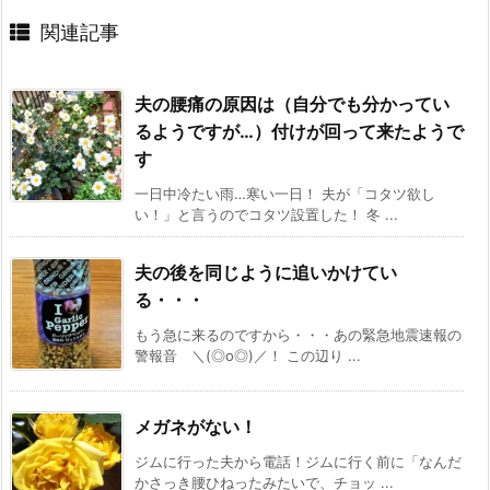
関連記事
夫の腰痛の原因は（自分でも分かってい
るようですが…）付けが回って来たようで
す
一日中冷たい雨…寒い一日！ 夫が「コタツ欲し
い！」と言うのでコタツ設置した！ 冬 ...
夫の後を同じように追いかけてい
る・・・
もう急に来るのですから・・・あの緊急地震速報の
警報音 ＼(◎o◎)／！ この辺り ...
メガネがない！
ジムに行った夫から電話！ジムに行く前に「なんだ
かさっき腰ひねったみたいで、チョッ ...