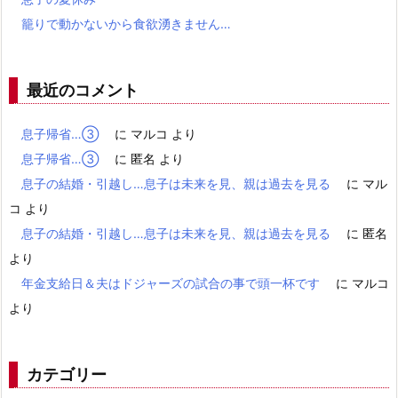
籠りで動かないから食欲湧きません…
最近のコメント
息子帰省…③
に
マルコ
より
息子帰省…③
に
匿名
より
息子の結婚・引越し…息子は未来を見、親は過去を見る
に
マル
コ
より
息子の結婚・引越し…息子は未来を見、親は過去を見る
に
匿名
より
年金支給日＆夫はドジャーズの試合の事で頭一杯です
に
マルコ
より
カテゴリー