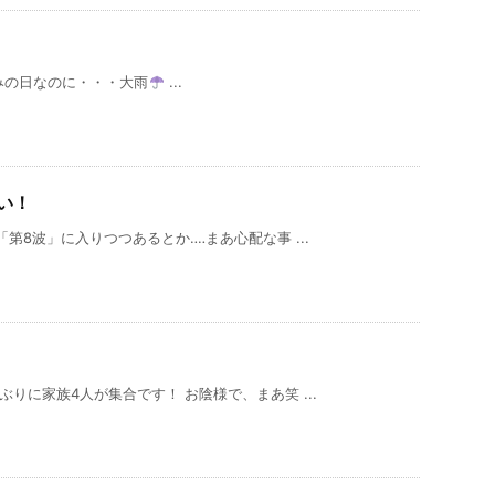
みの日なのに・・・大雨
...
い！
第8波」に入りつつあるとか‥‥まあ心配な事 ...
りに家族4人が集合です！ お陰様で、まあ笑 ...