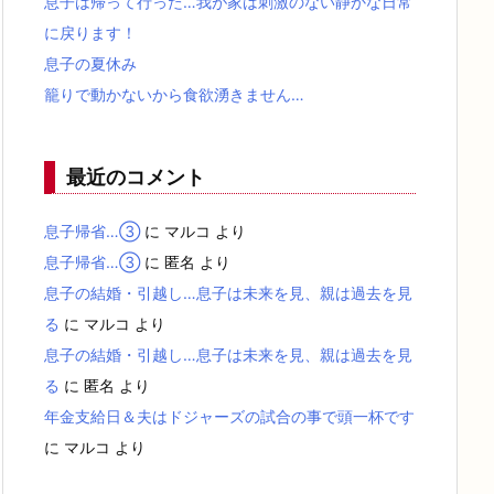
息子は帰って行った…我が家は刺激のない静かな日常
に戻ります！
息子の夏休み
籠りで動かないから食欲湧きません…
最近のコメント
息子帰省…③
に
マルコ
より
息子帰省…③
に
匿名
より
息子の結婚・引越し…息子は未来を見、親は過去を見
る
に
マルコ
より
息子の結婚・引越し…息子は未来を見、親は過去を見
る
に
匿名
より
年金支給日＆夫はドジャーズの試合の事で頭一杯です
に
マルコ
より