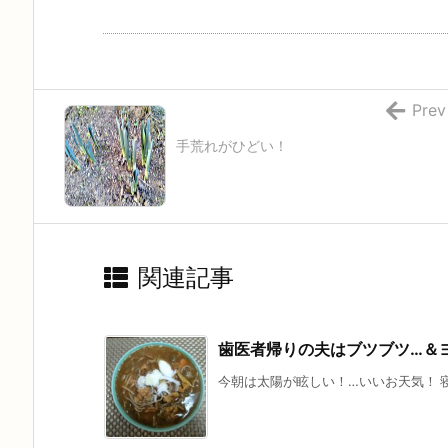
Prev
手荒れがひどい！
関連記事
歯医者帰りの夫はブツブツ…＆
今朝は太陽が眩しい！…いいお天気！ 寝