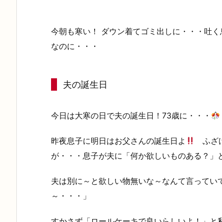
今朝も寒い！ ダウン着てゴミ出しに・・・吐く
なのに・・・
夫の誕生日
今日は大寒の日で夫の誕生日！73歳に・・・
昨夜息子に明日はお父さんの誕生日よ
ふざけ
が・・・息子が夫に「何か欲しいものある？」
夫は別に～と欲しい物無いな～なんて言ってい
～・・・」
すかさず「ロールケーキで良いらしいよ！」と