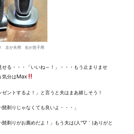
り 左が夫用 右が息子用
見せる・・・「いいね～！」・・・もう止まりませ
Max
う気分は
レゼントするよ！」と言うと夫はまあ嬉しそう！
い髭剃りじゃなくても良いよ・・・」
髭剃りがお薦めだよ！」もう夫は(人"▽｀)ありがと