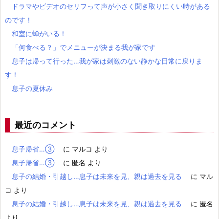
ドラマやビデオのセリフって声が小さく聞き取りにくい時がある
のです！
和室に蝉がいる！
「何食べる？」でメニューが決まる我が家です
息子は帰って行った…我が家は刺激のない静かな日常に戻りま
す！
息子の夏休み
最近のコメント
息子帰省…③
に
マルコ
より
息子帰省…③
に
匿名
より
息子の結婚・引越し…息子は未来を見、親は過去を見る
に
マル
コ
より
息子の結婚・引越し…息子は未来を見、親は過去を見る
に
匿名
より