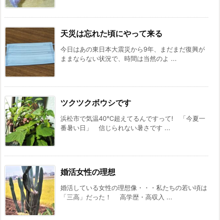
天災は忘れた頃にやって来る
今日はあの東日本大震災から9年、まだまだ復興が
ままならない状況で、時間は当然のよ ...
ツクツクボウシです
浜松市で気温40℃超えてるんですって! 「今夏一
番暑い日」 信じられない暑さです ...
婚活女性の理想
婚活している女性の理想像・・・私たちの若い頃は
「三高」だった！ 高学歴・高収入 ...