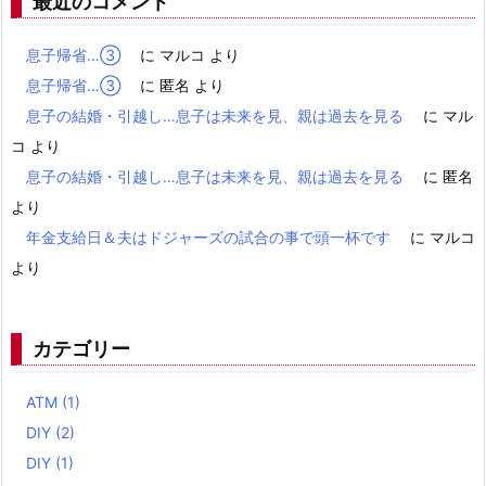
最近のコメント
息子帰省…③
に
マルコ
より
息子帰省…③
に
匿名
より
息子の結婚・引越し…息子は未来を見、親は過去を見る
に
マル
コ
より
息子の結婚・引越し…息子は未来を見、親は過去を見る
に
匿名
より
年金支給日＆夫はドジャーズの試合の事で頭一杯です
に
マルコ
より
カテゴリー
ATM
(1)
DIY
(2)
DIY
(1)