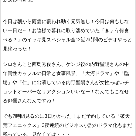
2020年1月15日
今日は朝から雨雲に覆われ動く元気無し！今日は何もしな
い一日だ～！お陰様で暮れに取り溜めていた「きょう何食
べる？」のイッキ見スペシャル全12話7時間のビデオやっと
見終わった！
シロさんこと西島秀俊さん、ケンジ役の内野聖陽さんの中
年同性カップルの日常と食事風景、「大河ドラマ」や「臨
場」や「仁」に出演している内野聖陽さんが女性っぽいチ
ョットオーバーなリアクションいいなー！なんでもこなせ
る俳優さんなんですね！
でも7時間見るのに3日かかった！まだ予約している「破天
荒フェニックス」3夜連続のビジネス小説のドラマ化もまだ
残っている、見なくては・・・