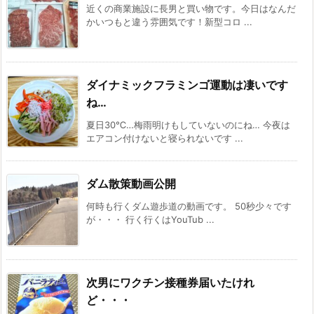
近くの商業施設に長男と買い物です。今日はなんだ
かいつもと違う雰囲気です！新型コロ ...
ダイナミックフラミンゴ運動は凄いです
ね…
夏日30℃…梅雨明けもしていないのにね… 今夜は
エアコン付けないと寝られないです ...
ダム散策動画公開
何時も行くダム遊歩道の動画です。 50秒少々です
が・・・ 行く行くはYouTub ...
次男にワクチン接種券届いたけれ
ど・・・